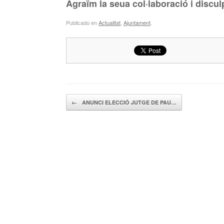
Agraïm la seua col·laboració i discul
Publicado en
Actualitat
,
Ajuntament
.
Navegador de artículos
←
ANUNCI ELECCIÓ JUTGE DE PAU…