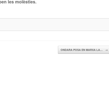
pen les molèsties.
ONDARA POSA EN MARXA LA…
→