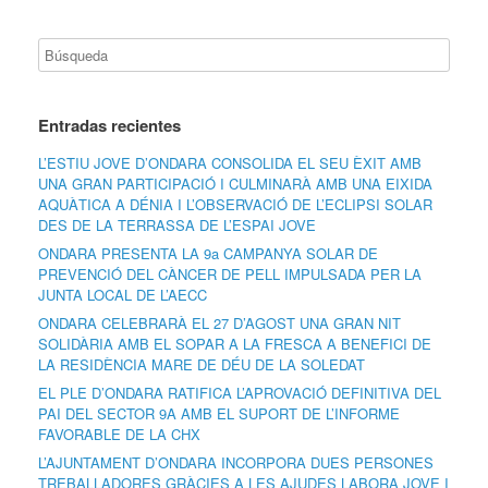
Entradas recientes
L’ESTIU JOVE D’ONDARA CONSOLIDA EL SEU ÈXIT AMB
UNA GRAN PARTICIPACIÓ I CULMINARÀ AMB UNA EIXIDA
AQUÀTICA A DÉNIA I L’OBSERVACIÓ DE L’ECLIPSI SOLAR
DES DE LA TERRASSA DE L’ESPAI JOVE
ONDARA PRESENTA LA 9a CAMPANYA SOLAR DE
PREVENCIÓ DEL CÀNCER DE PELL IMPULSADA PER LA
JUNTA LOCAL DE L’AECC
ONDARA CELEBRARÀ EL 27 D’AGOST UNA GRAN NIT
SOLIDÀRIA AMB EL SOPAR A LA FRESCA A BENEFICI DE
LA RESIDÈNCIA MARE DE DÉU DE LA SOLEDAT
EL PLE D’ONDARA RATIFICA L’APROVACIÓ DEFINITIVA DEL
PAI DEL SECTOR 9A AMB EL SUPORT DE L’INFORME
FAVORABLE DE LA CHX
L’AJUNTAMENT D’ONDARA INCORPORA DUES PERSONES
TREBALLADORES GRÀCIES A LES AJUDES LABORA JOVE I