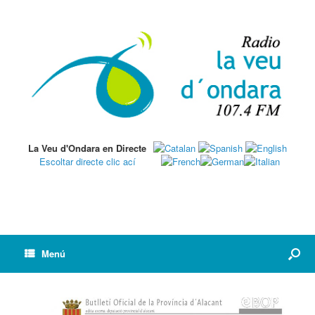
La Veu d'Ondara en Directe
Escoltar directe clic ací
Menú