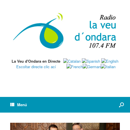
La Veu d'Ondara en Directe
Escoltar directe clic ací
Menú