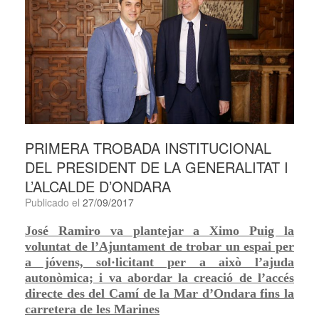
PRIMERA TROBADA INSTITUCIONAL
DEL PRESIDENT DE LA GENERALITAT I
L’ALCALDE D’ONDARA
Publicado el
27/09/2017
José Ramiro va plantejar a Ximo Puig la
voluntat de l’Ajuntament de trobar un espai per
a jóvens, sol·licitant per a això l’ajuda
autonòmica; i va abordar la creació de l’accés
directe des del Camí de la Mar d’Ondara fins la
carretera de les Marines