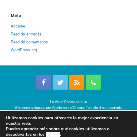
Meta
Acceder
Feed de entradas
Feed de comentarios
WordPress.org
La Veu d'Ondara © 2016
Web desenvolupada per
Ajuntament d'Ondara
. Tots els drets reservats.
Política de cookies
Utilizamos cookies para ofrecerte la mejor experiencia en
nuestra web.
Puedes aprender más sobre qué cookies utilizamos o
desactivarlas en los
ajustes
.