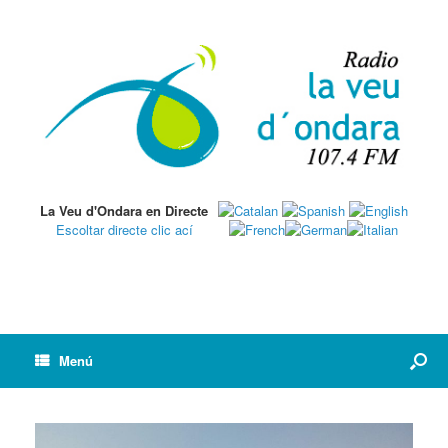
La Veu d'Ondara en Directe
Escoltar directe clic ací
Menú