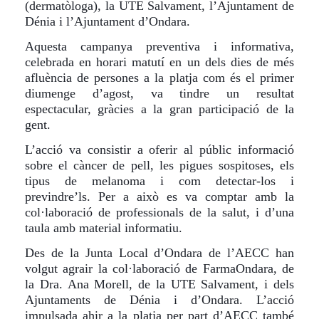
(dermatòloga)
,
la
UTE Salvament,
l’Ajuntament
de
Dénia
i
l’Ajuntament
d’Ondara.
Aquesta
campanya
preventiva i informativa
,
celebrada en horari matutí en un dels dies de més
afluència de persones
a
la platja com és el primer
diumenge d’agost, va t
indre
un resultat
espectacular, gràcies a la gran participació de la
gent.
L’acció va consistir
a
oferir al públic informació
sobre
el càncer de pell, les
pigues
sospitoses, els
tipus
de melanoma i com detectar-los i
previndre’ls
. Per a això es va comptar amb la
col·laboració de professionals de la salut, i d’una
taula amb material informatiu
.
Des de
la Junta Local d’Ondara de l’AECC han
volgut agrair
la col·laboració de FarmaOndara,
de
la
D
ra.
Ana Morell,
de
la
UTE Salvament, i
dels
Ajuntaments
de Dénia
i
d’Ondara.
L’acció
impulsada ahir
a
la platja per part d’AECC també