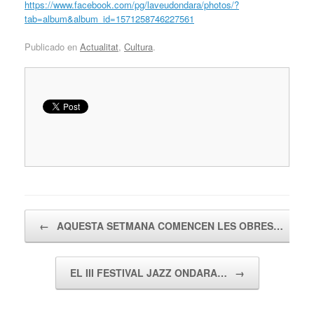
https://www.facebook.com/pg/laveudondara/photos/?
tab=album&album_id=1571258746227561
Publicado en
Actualitat
,
Cultura
.
Navegador de artículos
←
AQUESTA SETMANA COMENCEN LES OBRES…
EL III FESTIVAL JAZZ ONDARA…
→