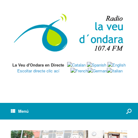
La Veu d'Ondara en Directe
Escoltar directe clic ací
Menú