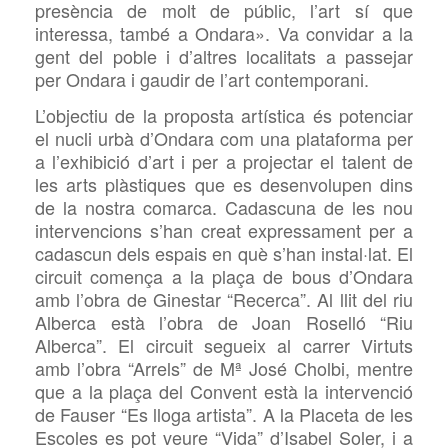
presència de molt de públic, l’art sí que
interessa, també a Ondara». Va convidar a la
gent del poble i d’altres localitats a passejar
per Ondara i gaudir de l’art contemporani.
L’objectiu de la proposta artística és potenciar
el nucli urbà d’Ondara com una plataforma per
a l’exhibició d’art i per a projectar el talent de
les arts plàstiques que es desenvolupen dins
de la nostra comarca. Cadascuna de les nou
intervencions s’han creat expressament per a
cadascun dels espais en què s’han instal·lat. El
circuit comença a la plaça de bous d’Ondara
amb l’obra de Ginestar “Recerca”. Al llit del riu
Alberca està l’obra de Joan Roselló “Riu
Alberca”. El circuit segueix al carrer Virtuts
amb l’obra “Arrels” de Mª José Cholbi, mentre
que a la plaça del Convent està la intervenció
de Fauser “Es lloga artista”. A la Placeta de les
Escoles es pot veure “Vida” d’Isabel Soler, i a