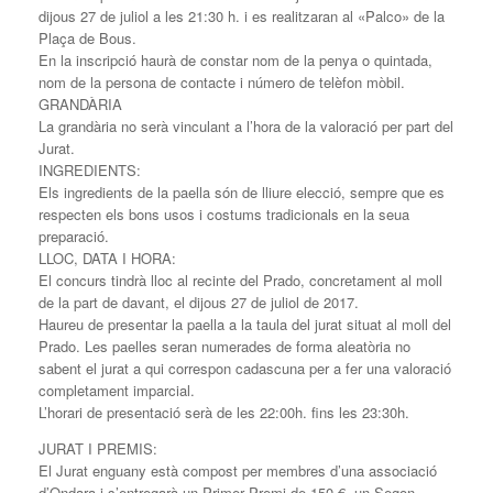
dijous 27 de juliol a les 21:30 h. i es realitzaran al «Palco» de la
Plaça de Bous.
En la inscripció haurà de constar nom de la penya o quintada,
nom de la persona de contacte i número de telèfon mòbil.
GRANDÀRIA
La grandària no serà vinculant a l’hora de la valoració per part del
Jurat.
INGREDIENTS:
Els ingredients de la paella són de lliure elecció, sempre que es
respecten els bons usos i costums tradicionals en la seua
preparació.
LLOC, DATA I HORA:
El concurs tindrà lloc al recinte del Prado, concretament al moll
de la part de davant, el dijous 27 de juliol de 2017.
Haureu de presentar la paella a la taula del jurat situat al moll del
Prado. Les paelles seran numerades de forma aleatòria no
sabent el jurat a qui correspon cadascuna per a fer una valoració
completament imparcial.
L’horari de presentació serà de les 22:00h. fins les 23:30h.
JURAT I PREMIS:
El Jurat enguany està compost per membres d’una associació
d’Ondara i s’entregarà un Primer Premi de 150 €, un Segon