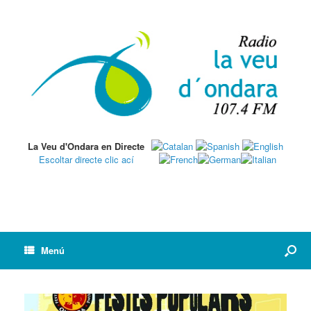
La Veu d'Ondara en Directe
Escoltar directe clic ací
Menú