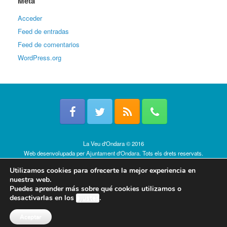
Meta
Acceder
Feed de entradas
Feed de comentarios
WordPress.org
La Veu d'Ondara © 2016
Web desenvolupada per
Ajuntament d'Ondara
. Tots els drets reservats.
Política de cookies
Utilizamos cookies para ofrecerte la mejor experiencia en
nuestra web.
Puedes aprender más sobre qué cookies utilizamos o
desactivarlas en los
ajustes
.
Aceptar