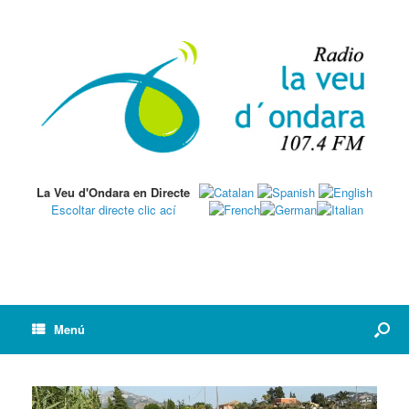
La Veu d'Ondara en Directe
Escoltar directe clic ací
Menú