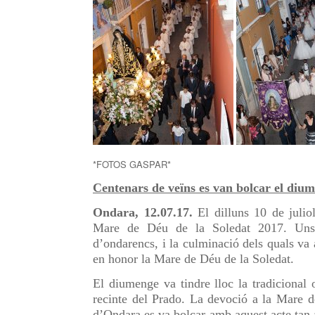
*FOTOS GASPAR*
Centenars de veïns es van bolcar el diume
Ondara, 12.07.17.
El dilluns 10 de julio
Mare de Déu de la Soledat 2017. Uns 
d’ondarencs, i la culminació dels quals va 
en honor la Mare de Déu de la Soledat.
El diumenge va tindre lloc la tradicional
recinte del Prado. La devoció a la Mare 
d’Ondara es va bolcar amb aquest acte tan a