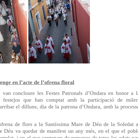
nge en l’acte de l’ofrena floral
l van concloure les Festes Patronals d’Ondara en honor a l
festejos que han comptat amb la participació de miler
arribar el dilluns, dia de la patrona d’Ondara, amb la process
 ofrena de flors a la Santíssima Mare de Déu de la Soledat a
de Déu va quedar de manifest un any més, en el que el pobl
rrelat, i en el que centenars de persones de totes les edats va