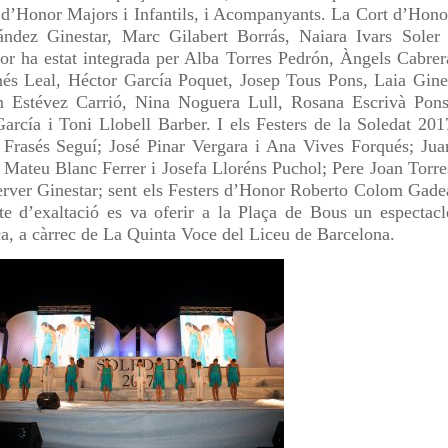
s d’Honor Majors i Infantils, i Acompanyants. La Cort d’Hono
ández Ginestar, Marc Gilabert Borrás, Naiara Ivars Soler 
r ha estat integrada per Alba Torres Pedrón, Àngels Cabrer
s Leal, Héctor García Poquet, Josep Tous Pons, Laia Gine
 Estévez Carrió, Nina Noguera Lull, Rosana Escrivà Pons
cía i Toni Llobell Barber. I els Festers de la Soledat 201
 Frasés Seguí; José Pinar Vergara i Ana Vives Forqués; Jua
 Mateu Blanc Ferrer i Josefa Lloréns Puchol; Pere Joan Torre
erver Ginestar; sent els Festers d’Honor Roberto Colom Gade
te d’exaltació es va oferir a la Plaça de Bous un espectacl
ca, a càrrec de La Quinta Voce del Liceu de Barcelona.