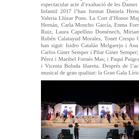
espectacular acte d’exaltació de les Dame
Infantil 2017 l’han format Daniela Hern
Valeria Llúzar Pons. La Cort d’Honor Majo
Hernán, Carla Moncho García, Enma Forné
Ruiz, Laura Capellino Doménech, Miriam
Rubén Calatayud Morales, Tonet Crespo Gar
han sigut: Isidro Catalán Melgarejo i Ana
Carlos Giner Semper i Pilar Giner Semper;
Pérez i Maribel Fornés Mas; i Paqui Puigc
i Vicenta Boluda Iñareta. Després de l’ac
musical de gran qualitat: la Gran Gala Líri