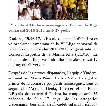
L’Escola d’Ondara aconsegueix l’or en la lliga
comarcal 2016-2017 amb 17 podis
Ondara, 19.06.17.
L’Escola
de natació d’Ondara es
va proclamar campiona de la VI Lliga comarcal de
natació en edat escolar 2016-2017, organitzada pel
Consorci Esportiu de la Marina Alta (CEMA). La
cl
oenda
de la lliga va t
indre
lloc dissabte passat 17
de juny en El Verger.
Després de les proves disputades, l’equip d’Ondara,
entrenat per Mario Páez i Carlos Vall
e
, ha sigut el
primer de la comarca per punts aconseguits, sent el
segon el d’Aqualia Dénia, i tercer el de Pego.
L’Escola de natació d’Ondara ha comptat amb 35
nadadors de 6 a 17 anys
(de les categories
prebenjamí, benjamí, aleví, cadet, infantil i júnior)
.