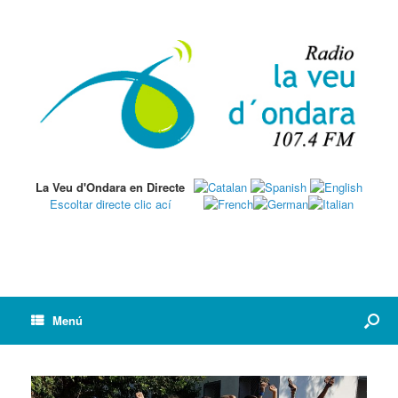
La Veu d'Ondara en Directe
Escoltar directe clic ací
Menú