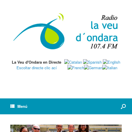
La Veu d'Ondara en Directe
Escoltar directe clic ací
Menú