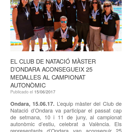
EL CLUB DE NATACIÓ MÀSTER
D’ONDARA ACONSEGUEIX 25
MEDALLES AL CAMPIONAT
AUTONÒMIC
Publicado el
15/06/2017
L’equip màster del Club de
Ondara,
15
.
06
.1
7
.
Natació d’Ondara va participar el passat cap
de setmana, 10 i 11 de juny, al campionat
autonòmic d’estiu, celebrat a València. Els
representants d’Ondara van aconseguir 25