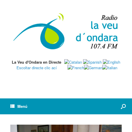
La Veu d'Ondara en Directe
Escoltar directe clic ací
Menú