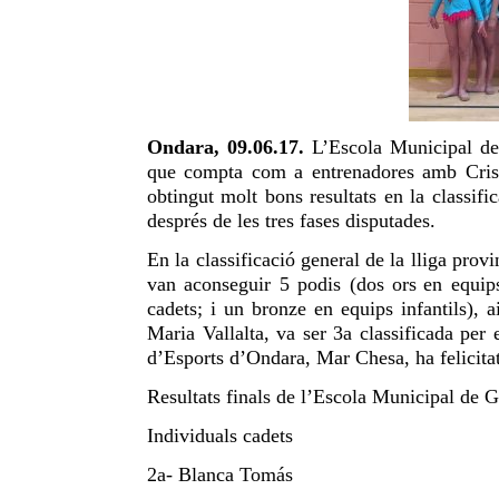
Ondara, 09.06.17.
L’Escola
Municipal de
que compt
a
com
a
entrenador
e
s amb Cris
obtingut molt bons resultats en la classifi
després de les tres fases disputades.
En la classificació general de la lliga prov
van aconseguir
5
podis (
dos ors
en equips
cadets;
i un bronze
en equips infantils
), a
Maria Vallalta, va ser 3a classificada pe
d’Esports d’Ondara, Mar Chesa, ha felicitat
Resultats finals de l’Escola Municipal de 
Individuals cadets
2a- Blanca Tomás