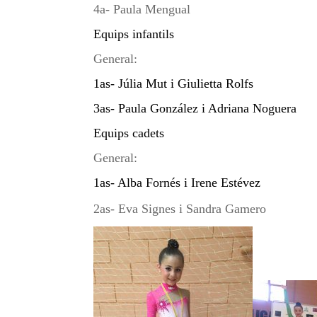
4a- Paula Mengual
Equips infantils
General:
1as- Júlia Mut i Giulietta Rolfs
3as- Paula González i Adriana Noguera
Equips cadets
General:
1as- Alba Fornés i Irene Estévez
2as- Eva Signes i Sandra Gamero