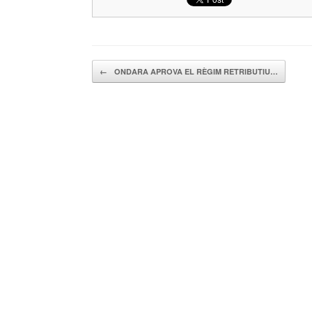
Navegador de artículos
←
ONDARA APROVA EL RÈGIM RETRIBUTIU…