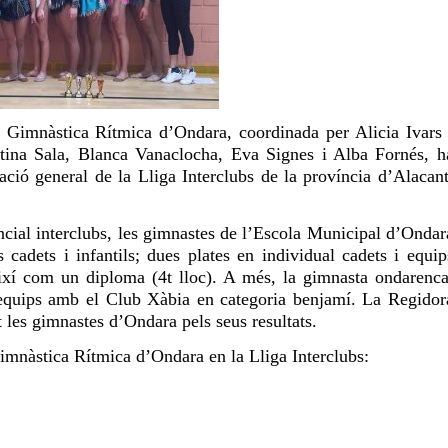
 Gimnàstica Rítmica d’Ondara, coordinada per Alicia Ivars 
tina Sala, Blanca Vanaclocha, Eva Signes i Alba Fornés, h
cació general de la Lliga Interclubs de la província d’Alacant
incial
interclubs
, les gimnastes de l’Escola
Municipal
d’Ondar
 cadets i infantils;
dues plates
en individual cadets i equip
ixí
com un diploma (4t lloc)
. A més, la gimnasta ondarenca
r equips amb el Club Xàbia
en categoria benjamí
. La Regidor
 les gimnastes d’Ondara pels seus resultats.
Gimnàstica Rítmica d’Ondara en la Lliga Interclubs: