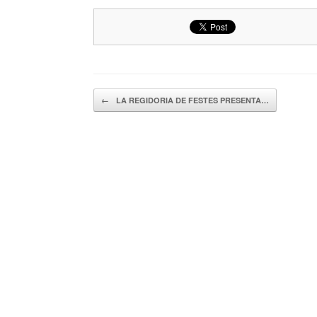
Navegador de artículos
←
LA REGIDORIA DE FESTES PRESENTA…