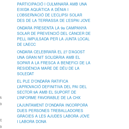
PARTICIPACIÓ I CULMINARÀ AMB UNA
EIXIDA AQUÀTICA A DÉNIA I
L’OBSERVACIÓ DE L’ECLIPSI SOLAR
DES DE LA TERRASSA DE L’ESPAI JOVE
ONDARA PRESENTA LA 9a CAMPANYA
SOLAR DE PREVENCIÓ DEL CÀNCER DE
PELL IMPULSADA PER LA JUNTA LOCAL
DE L’AECC
ONDARA CELEBRARÀ EL 27 D’AGOST
UNA GRAN NIT SOLIDÀRIA AMB EL
SOPAR A LA FRESCA A BENEFICI DE LA
RESIDÈNCIA MARE DE DÉU DE LA
SOLEDAT
EL PLE D’ONDARA RATIFICA
L’APROVACIÓ DEFINITIVA DEL PAI DEL
SECTOR 9A AMB EL SUPORT DE
s
L’INFORME FAVORABLE DE LA CHX
a
L’AJUNTAMENT D’ONDARA INCORPORA
DUES PERSONES TREBALLADORES
GRÀCIES A LES AJUDES LABORA JOVE
t
I LABORA DONA
a