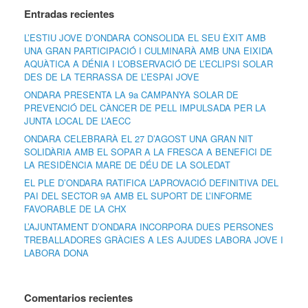
Entradas recientes
L’ESTIU JOVE D’ONDARA CONSOLIDA EL SEU ÈXIT AMB
UNA GRAN PARTICIPACIÓ I CULMINARÀ AMB UNA EIXIDA
AQUÀTICA A DÉNIA I L’OBSERVACIÓ DE L’ECLIPSI SOLAR
DES DE LA TERRASSA DE L’ESPAI JOVE
ONDARA PRESENTA LA 9a CAMPANYA SOLAR DE
PREVENCIÓ DEL CÀNCER DE PELL IMPULSADA PER LA
JUNTA LOCAL DE L’AECC
ONDARA CELEBRARÀ EL 27 D’AGOST UNA GRAN NIT
SOLIDÀRIA AMB EL SOPAR A LA FRESCA A BENEFICI DE
LA RESIDÈNCIA MARE DE DÉU DE LA SOLEDAT
EL PLE D’ONDARA RATIFICA L’APROVACIÓ DEFINITIVA DEL
PAI DEL SECTOR 9A AMB EL SUPORT DE L’INFORME
FAVORABLE DE LA CHX
L’AJUNTAMENT D’ONDARA INCORPORA DUES PERSONES
TREBALLADORES GRÀCIES A LES AJUDES LABORA JOVE I
LABORA DONA
Comentarios recientes