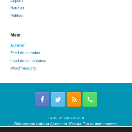
Esports
Notícies
Política
Meta
Acceder
Feed de entradas
Feed de comentarios
WordPress.org
La Veu d'Ondara © 2016
Web desenvolupada per
Ajuntament d'Ondara
. Tots els drets reservats.
Política de cookies