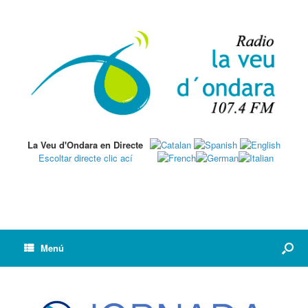
La Veu d'Ondara en Directe
Escoltar directe clic ací
Menú