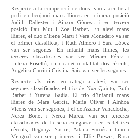
Respecte a la competició de duos, van ascendir al
podi en benjamí mans lliures en primera posició
Judith Ballester i Ainara Gómez, i en tercera
posició Pau Mut i Zoe Barber. En aleví mans
lliures, el duo d’Irene Martí i Vera Monedero va ser
el primer classificat, i Ruth Almero i Sara López
van ser segones. En infantil mans lliures, les
terceres classificades van ser Míriam Pérez i
Helena Roselló; i en cadet modalitat dos cèrcols,
Angèlica Carrió i Cristina Saiz van ser les segones.
Respecte als trios, en categoria aleví, van ser
segones classificades el trio de Noa Quinto, Ruth
Barber i Yurena Badia. El trio d’infantil mans
lliures de Mara García, María Oliver i Ainhoa
Vicens van ser segones, i el de Azahar Vanaclocha,
Nerea Bonet i Nerea Marca, van ser terceres
classificades de la seua categoria; i en cadet tres
cèrcols, Begonya Sastre, Aitana Fornés i Emma
Mengual van ser primeres, i Ellie Brewer, Rosa