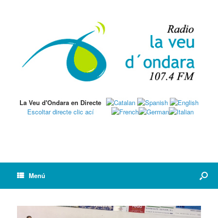
La Veu d'Ondara en Directe
Escoltar directe clic ací
Menú