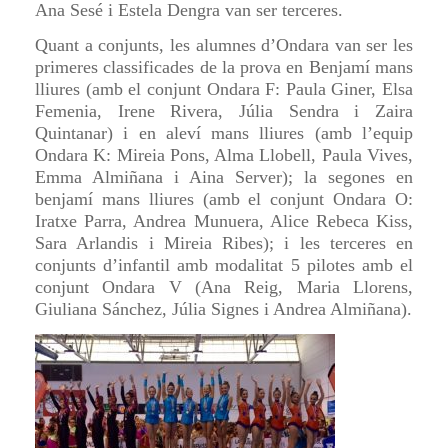
Ana Sesé i Estela Dengra van ser terceres.
Quant a conjunts, les alumnes d’Ondara van ser les
primeres classificades de la prova en Benjamí mans
lliures (amb el conjunt Ondara F: Paula Giner, Elsa
Femenia, Irene Rivera, Júlia Sendra i Zaira
Quintanar) i en aleví mans lliures (amb l’equip
Ondara K: Mireia Pons, Alma Llobell, Paula Vives,
Emma Almiñana i Aina Server); la segones en
benjamí mans lliures (amb el conjunt Ondara O:
Iratxe Parra, Andrea Munuera, Alice Rebeca Kiss,
Sara Arlandis i Mireia Ribes); i les terceres en
conjunts d’infantil amb modalitat 5 pilotes amb el
conjunt Ondara V (Ana Reig, Maria Llorens,
Giuliana Sánchez, Júlia Signes i Andrea Almiñana).