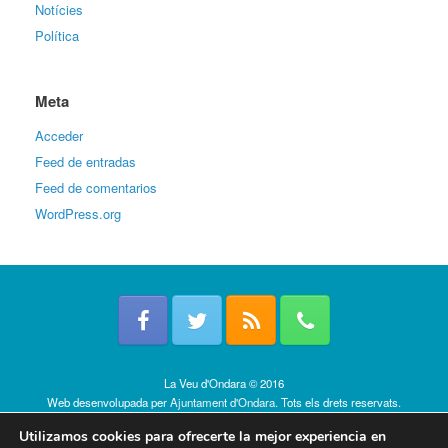
Notícies
Política
Meta
Acceder
Feed de entradas
Feed de comentarios
WordPress.org
La Veu d'Ondara © 2016
Web desenvolupada per
Ajuntament d'Ondara
. Tots els drets reservats.
Política de cookies
Utilizamos cookies para ofrecerte la mejor experiencia en