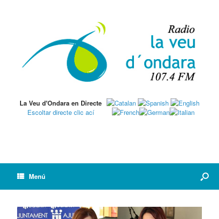
La Veu d'Ondara en Directe
Escoltar directe clic ací
Menú