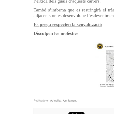
l’eixida dels guals d’aquests carrers.
També s’informa que es restringirà el tràn
adjacents on es desenvolupe l’esdeveniment 
Es prega respecten la senyalització
Disculpen les molèsties
Publicado en
Actualitat
,
Ajuntament
.