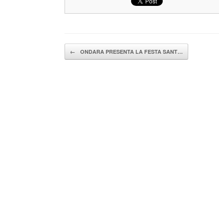
Navegador de artículos
←
ONDARA PRESENTA LA FESTA SANT…