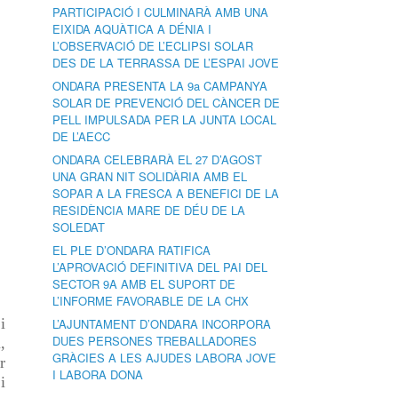
PARTICIPACIÓ I CULMINARÀ AMB UNA
EIXIDA AQUÀTICA A DÉNIA I
L’OBSERVACIÓ DE L’ECLIPSI SOLAR
DES DE LA TERRASSA DE L’ESPAI JOVE
ONDARA PRESENTA LA 9a CAMPANYA
SOLAR DE PREVENCIÓ DEL CÀNCER DE
PELL IMPULSADA PER LA JUNTA LOCAL
DE L’AECC
ONDARA CELEBRARÀ EL 27 D’AGOST
UNA GRAN NIT SOLIDÀRIA AMB EL
SOPAR A LA FRESCA A BENEFICI DE LA
RESIDÈNCIA MARE DE DÉU DE LA
SOLEDAT
EL PLE D’ONDARA RATIFICA
L’APROVACIÓ DEFINITIVA DEL PAI DEL
SECTOR 9A AMB EL SUPORT DE
L’INFORME FAVORABLE DE LA CHX
i
L’AJUNTAMENT D’ONDARA INCORPORA
DUES PERSONES TREBALLADORES
,
GRÀCIES A LES AJUDES LABORA JOVE
r
I LABORA DONA
i