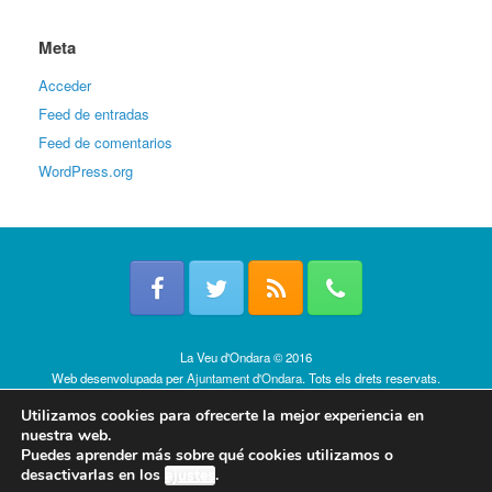
Meta
Acceder
Feed de entradas
Feed de comentarios
WordPress.org
La Veu d'Ondara © 2016
Web desenvolupada per
Ajuntament d'Ondara
. Tots els drets reservats.
Política de cookies
Utilizamos cookies para ofrecerte la mejor experiencia en
nuestra web.
Puedes aprender más sobre qué cookies utilizamos o
desactivarlas en los
ajustes
.