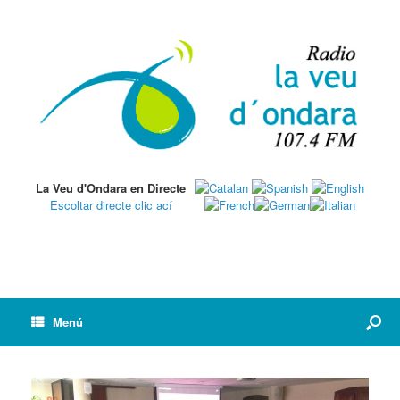
La Veu d'Ondara en Directe
Escoltar directe clic ací
Menú