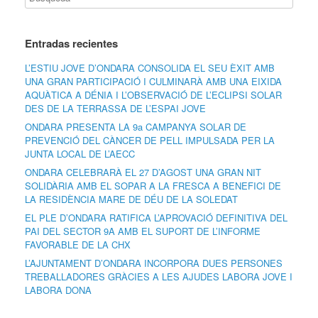
Entradas recientes
L’ESTIU JOVE D’ONDARA CONSOLIDA EL SEU ÈXIT AMB
UNA GRAN PARTICIPACIÓ I CULMINARÀ AMB UNA EIXIDA
AQUÀTICA A DÉNIA I L’OBSERVACIÓ DE L’ECLIPSI SOLAR
DES DE LA TERRASSA DE L’ESPAI JOVE
ONDARA PRESENTA LA 9a CAMPANYA SOLAR DE
PREVENCIÓ DEL CÀNCER DE PELL IMPULSADA PER LA
JUNTA LOCAL DE L’AECC
ONDARA CELEBRARÀ EL 27 D’AGOST UNA GRAN NIT
SOLIDÀRIA AMB EL SOPAR A LA FRESCA A BENEFICI DE
LA RESIDÈNCIA MARE DE DÉU DE LA SOLEDAT
EL PLE D’ONDARA RATIFICA L’APROVACIÓ DEFINITIVA DEL
PAI DEL SECTOR 9A AMB EL SUPORT DE L’INFORME
FAVORABLE DE LA CHX
L’AJUNTAMENT D’ONDARA INCORPORA DUES PERSONES
TREBALLADORES GRÀCIES A LES AJUDES LABORA JOVE I
LABORA DONA