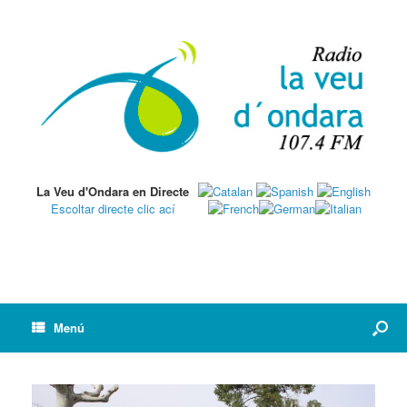
La Veu d'Ondara en Directe
Escoltar directe clic ací
Menú