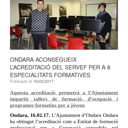
ONDARA ACONSEGUEIX
L’ACREDITACIÓ DEL SERVEF PER A 8
ESPECIALITATS FORMATIVES
Publicado el
16/02/2017
Aquesta acreditació permetrà a l’Ajuntament
impartir tallers de formació, d’ocupació i
programes formatius per a jóvens
Ondara, 16.02.17.
L’Ajuntament d’Ondara Ondara
ha obtingut l’acreditació com a Entitat de formació
professional per a l’ocupació concedida pel