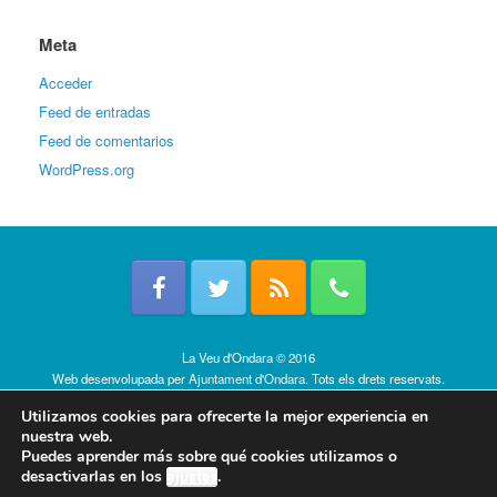
Meta
Acceder
Feed de entradas
Feed de comentarios
WordPress.org
La Veu d'Ondara © 2016
Web desenvolupada per
Ajuntament d'Ondara
. Tots els drets reservats.
Política de cookies
Utilizamos cookies para ofrecerte la mejor experiencia en
nuestra web.
Puedes aprender más sobre qué cookies utilizamos o
desactivarlas en los
ajustes
.