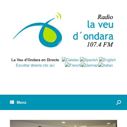
La Veu d'Ondara en Directe
Escoltar directe clic ací
Menú