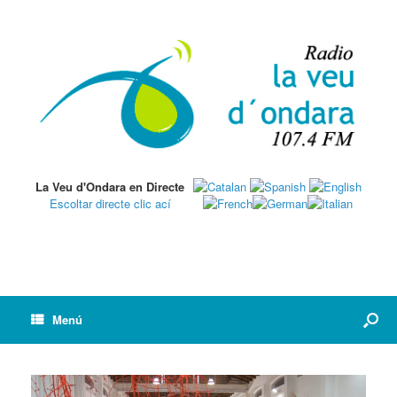
La Veu d'Ondara en Directe
Escoltar directe clic ací
Menú