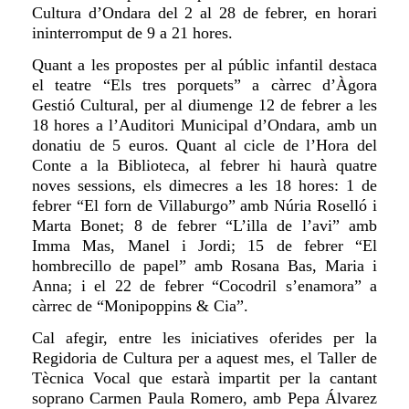
Cultura d’Ondara del 2 al 28 de febrer, en horari
ininterromput de 9 a 21 hores.
Quant a les propostes per al públic infantil destaca
el teatre “Els tres porquets” a càrrec d’Àgora
Gestió Cultural, per al diumenge 12 de febrer a les
18 hores a l’Auditori Municipal d’Ondara, amb un
donatiu de 5 euros. Quant
al cicle de l’Hora del
Conte a la Biblioteca, al febrer hi haurà quatre
noves sessions, els dimecres a les 18 hores: 1 de
febrer
“El forn de Villaburgo” amb Núria Roselló i
Marta Bonet;
8 de febrer
“L’illa de l’avi” amb
Imma Mas, Manel i Jordi;
15 de febrer
“El
hombrecillo de papel” amb Rosana Bas, Maria i
Anna; i
el 22 de febrer
“Cocodril s’enamora” a
càrrec de “Monipoppins & Cia”
.
Cal afegir, entre les iniciatives oferides per la
Regidoria de Cultura per a aquest mes, el Taller de
Tècnica Vocal que estarà impartit per la cantant
soprano Carmen Paula Romero, amb Pepa Álvarez