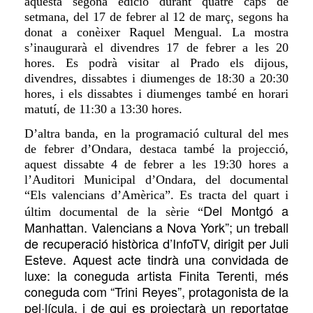
aquesta segona edició durant quatre caps de
setmana, del 17 de febrer al 12 de març, segons ha
donat a conèixer Raquel Mengual. La mostra
s’inaugurarà el divendres 17 de febrer a les 20
hores. Es podrà visitar al Prado els dijous,
divendres, dissabtes i diumenges de 18:30 a 20:30
hores, i els dissabtes i diumenges també en horari
matutí, de 11:30 a 13:30 hores.
D’altra banda, en la programació cultural del mes
de febrer d’Ondara, destaca també la projecció,
aquest dissabte 4 de febrer a les 19:30 hores a
l’Auditori Municipal d’Ondara, del documental
“Els valencians d’Amèrica”. Es tracta del quart i
Del Montgó a
últim documental de la sèrie “
Manhattan. Valencians a Nova York”; un treball
de recuperació històrica d’InfoTV, dirigit per Juli
Esteve. Aquest acte tindrà una convidada de
luxe: la coneguda artista Finita Terenti, més
coneguda com “Trini Reyes”, protagonista de la
pel·lícula, i de qui es projectarà un reportatge