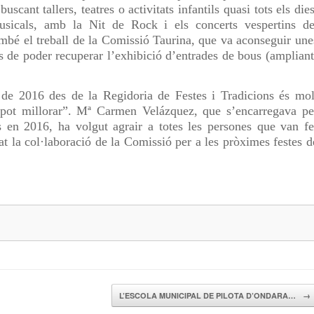
buscant tallers, teatres o activitats infantils quasi tots els dies
musicals, amb la Nit de Rock i els concerts vespertins de
mbé el treball de la Comissió Taurina, que va aconseguir une
s de poder recuperar l’exhibició d’entrades de bous (ampliant
s de 2016 des de la Regidoria de Festes i Tradicions és mol
 pot millorar”. Mª Carmen Velázquez, que s’encarregava pe
 en 2016, ha volgut agrair a totes les persones que van fe
nat la col·laboració de la Comissió per a les pròximes festes d
L’ESCOLA MUNICIPAL DE PILOTA D’ONDARA…
→