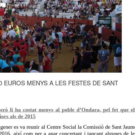
00 EUROS MENYS A LES FESTES DE SANT
erò li ha costat menys al poble d’Ondara, pel fet que el
iors als de 2015
gener es va reunir al Centre Social la Comissió de Sant Jaum
 2016, així com per a anar concretant i tancant algunes de le