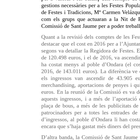
gestions necessàries per a les Festes Popul
de Festes i Tradicions, Mª Carmen Velázquez
com els grups que actuaran a la Nit de Ro
Comissió de Sant Jaume per a poder treballa
Quant a la revisió dels comptes de les Fe
destacar que el cost en 2016 per a l’Ajunt
segons va detallar la Regidora de Festes. E
de 120.498 euros, i el de 2016, va ascendir
ha costat menys al poble d’Ondara (el cos
2016, de 143.011 euros). La diferència ve 
els ingressos van ascendir de 43.905 eur
merchandising, aportacions de penyes i qu
euros. En la reunió de la Comissió es va d
aquests ingressos, i a més de l’aportació
plaça de bous, a més de les publicitats de
patrocinadors per a totes les entrades de 
d’ingressos, al poble d’Ondara li han cost
encara que s’haja gastat més diners del pr
D’altra banda, la Comissió de Sant Jaume v