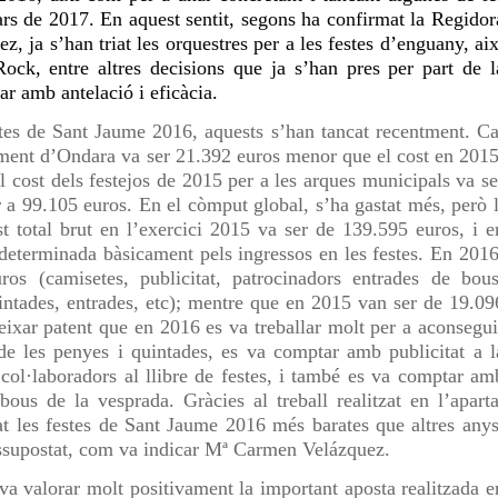
ars de 2017. En aquest sentit, segons ha confirmat la Regidor
, ja s’han triat les orquestres per a les festes d’enguany, aix
ck, entre altres decisions que ja s’han pres per part de l
r amb antelació i eficàcia.
stes de Sant Jaume 2016, aquests s’han tancat recentment. Ca
ament d’Ondara va ser 21.392 euros menor que el cost en 2015
l cost dels festejos de 2015 per a les arques municipals va se
 a 99.105 euros. En el còmput global, s’ha gastat més, però l
t total brut en l’exercici 2015 va ser de 139.595 euros, i e
determinada bàsicament pels ingressos en les festes. En 2016
os (camisetes, publicitat, patrocinadors entrades de bous
intades, entrades, etc); mentre que en 2015 van ser de 19.09
eixar patent que en 2016 es va treballar molt per a aconsegui
 de les penyes i quintades, es va comptar amb publicitat a l
 col·laboradors al llibre de festes, i també es va comptar am
bous de la vesprada. Gràcies al treball realitzat en l’aparta
at les festes de Sant Jaume 2016 més barates que altres anys
essupostat, com va indicar Mª Carmen Velázquez.
a valorar molt positivament la important aposta realitzada e