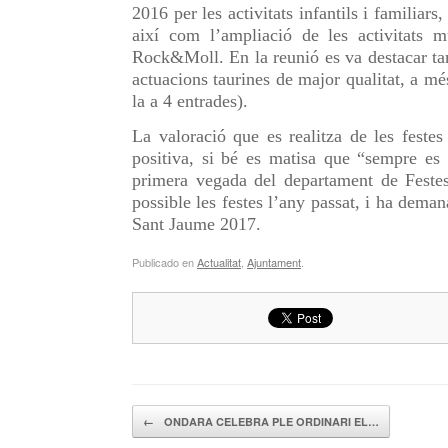
2016 per les activitats infantils i familiars, 
així com l’ampliació de les activitats 
Rock&Moll. En la reunió es va destacar ta
actuacions taurines de major qualitat, a mé
la a 4 entrades).
La valoració que es realitza de les feste
positiva, si bé es matisa que “sempre es
primera vegada del departament de Festes
possible les festes l’any passat, i ha dema
Sant Jaume 2017.
Publicado en
Actualitat
,
Ajuntament
.
Navegador de artículos
←
ONDARA CELEBRA PLE ORDINARI EL…