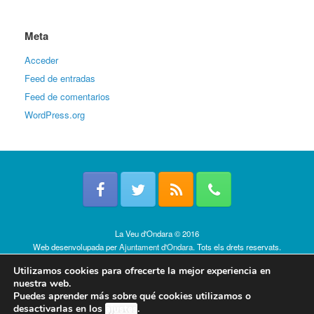
Meta
Acceder
Feed de entradas
Feed de comentarios
WordPress.org
La Veu d'Ondara © 2016
Web desenvolupada per
Ajuntament d'Ondara
. Tots els drets reservats.
Política de cookies
Utilizamos cookies para ofrecerte la mejor experiencia en
nuestra web.
Puedes aprender más sobre qué cookies utilizamos o
desactivarlas en los
ajustes
.