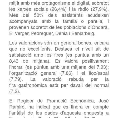
mitjà amb més protagonisme el digital, sobretot
les xarxes socials (26,4%) i la ràdio (27,9%).
Més del 50% dels assistents acudeixen
acompanyats amb la família o parella, i
provenen sobretot de les poblacions d’Ondara,
El Verger, Pedreguer, Dénia i Beniarbeig.
Les valoracions són en general bones, encara
que no excel·lents. Destaca el nivell alt de
satisfacció amb les fires (es puntua amb un
8,43 de mitjana). Es valora positivament
l’horari (es puntua amb una mitjana del 7,93);
l’organització general (7,86) i el lloc/espai
(7,79). La valoració rebuda per la
fira gastronòmica està per davall del normal
(7,2).
El Regidor de Promoció Econòmica, José
Ramiro, ha indicat que es tindrà en compte
l’anàlisi de les dades d’aquesta enquesta a