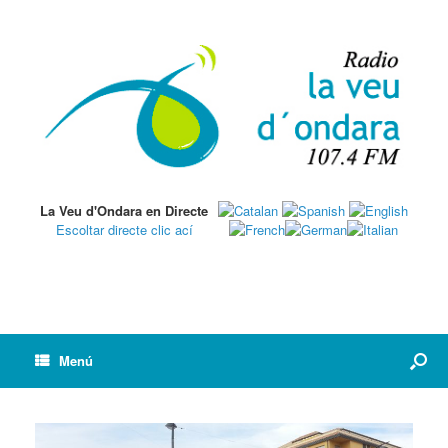
La Veu d'Ondara en Directe
Escoltar directe clic ací
Menú