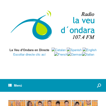
La Veu d'Ondara en Directe
Escoltar directe clic ací
Menú