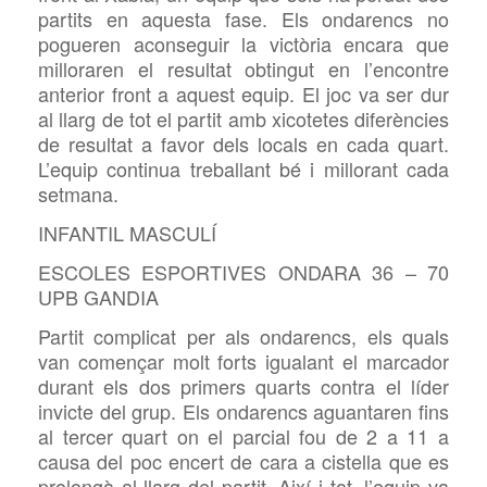
partits en aquesta fase. Els ondarencs no
pogueren aconseguir la victòria encara que
milloraren el resultat obtingut en l’encontre
anterior front a aquest equip. El joc va ser dur
al llarg de tot el partit amb xicotetes diferències
de resultat a favor dels locals en cada quart.
L’equip continua treballant bé i millorant cada
setmana.
INFANTIL MASCULÍ
ESCOLES ESPORTIVES ONDARA 36 – 70
UPB GANDIA
Partit complicat per als ondarencs, els quals
van començar molt forts igualant el marcador
durant els dos primers quarts contra el líder
invicte del grup. Els ondarencs aguantaren fins
al tercer quart on el parcial fou de 2 a 11 a
causa del poc encert de cara a cistella que es
prolongà al llarg del partit. Així i tot, l’equip va