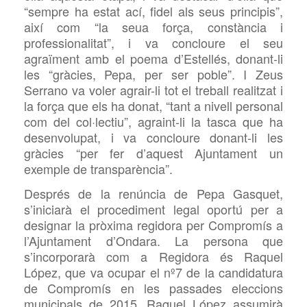
“sempre ha estat ací, fidel als seus principis”,
així com “la seua força, constància i
professionalitat”, i va concloure el seu
agraïment amb el poema d’Estellés, donant-li
les “gràcies, Pepa, per ser poble”. I Zeus
Serrano
va voler
agrair-li tot el treball realitzat i
la força que els ha donat, “tant a nivell personal
com del col·lectiu”, agraint-li la tasca que ha
des
envolupat
, i va concloure donant-li les
gràcies “per fer d’aquest Ajuntament un
exemple de transparència”.
Després de la renúncia de Pepa Gasquet,
s’iniciarà el procediment legal oportú per a
designar la pròxima regidora per Compromís a
l’Ajuntament d’Ondara. La persona que
s’incorporarà com a Regidora és Raquel
López, que va ocupar el nº7 de la candidatura
de Compromís en les passades eleccions
municipals de 2015. Raquel López assumirà