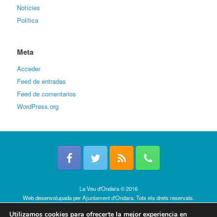
Notícies
Política
Meta
Acceder
Feed de entradas
Feed de comentarios
WordPress.org
La Veu d'Ondara © 2016
Web desenvolupada per
Ajuntament d'Ondara
. Tots els drets reservats.
Política de cookies
Utilizamos cookies para ofrecerte la mejor experiencia en