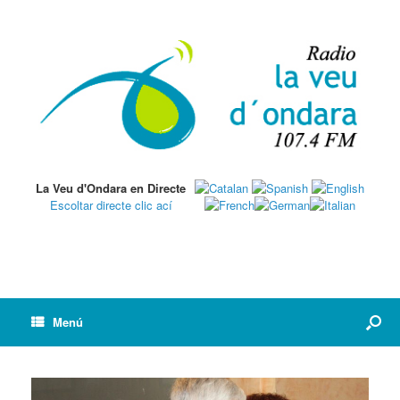
La Veu d'Ondara en Directe
Escoltar directe clic ací
Menú