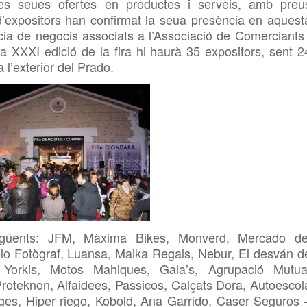
les seues ofertes en productes i serveis, amb preu
d’expositors han confirmat la seua presència en aquest
ia de negocis associats a l’Associació de Comerciants 
XXXI edició de la fira hi haurà 35 expositors, sent 2
 l’exterior del Prado.
següents: JFM, Màxima Bikes, Monverd, Mercado de
olo Fotògraf, Luansa, Maika Regals, Nebur, El desván d
 Yorkis, Motos Mahiques, Gala’s, Agrupació Mutua
roteknon, Alfaidees, Passicos, Calçats Dora, Autoescol
ges, Hiper riego, Kobold, Ana Garrido, Caser Seguros 