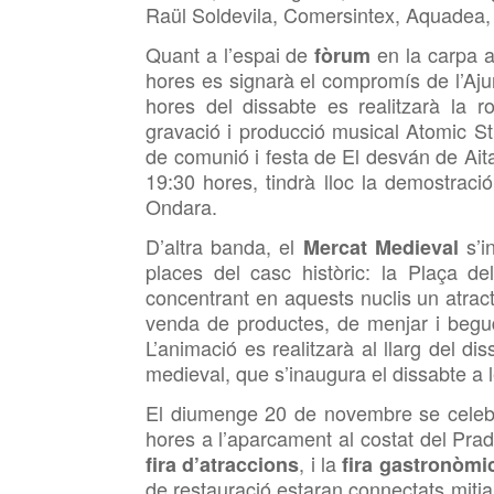
Raül Soldevila, Comersintex, Aquadea, 
Quant a l’espai de
en la carpa a
fòrum
hores es signarà el compromís de l’Aj
hores del dissabte es realitzarà la 
gravació i producció musical Atomic S
de comunió i festa
de
El desván de Ait
19:30 hores, tindrà lloc la demostració 
Ondara.
D’altra banda, el
s’i
Mercat Medieval
places del casc històric: la Plaça d
concentrant en aquests nuclis un atrac
venda de productes, de menjar i beguda
L’animació es realitzarà al llarg del di
medieval, que s’inaugura el dissabte a 
El diumenge 20 de novembre se celeb
hores a l’aparcament al costat del Pr
, i la
fira d’atraccions
fira gastronòmi
de restauració estaran connectats mitja