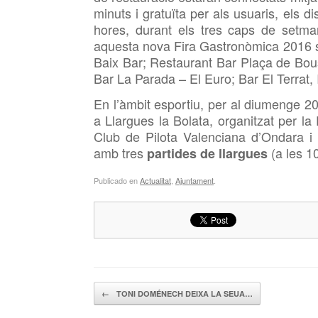
minuts i gratuïta per als usuaris, els
hores, durant els tres caps de setman
aquesta nova Fira Gastronòmica 2016 só
Baix Bar; Restaurant Bar Plaça de Bou
Bar La Parada – El Euro; Bar El Terrat, 
En l’àmbit esportiu, per al diumenge 2
a Llargues la Bolata, organitzat per la
Club de Pilota Valenciana d’Ondara i
amb tres
(a les 10
partides de llargues
Publicado en
Actualitat
,
Ajuntament
.
Navegador de artículos
←
TONI DOMÉNECH DEIXA LA SEUA…