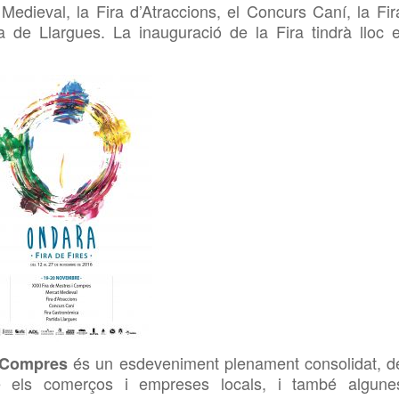
edieval, la Fira d’Atraccions, el Concurs Caní, la Fir
a de Llargues. La inauguració de la Fira tindrà lloc e
és un esdeveniment plenament consolidat, d
i Compres
que els comerços i empreses locals, i també algune