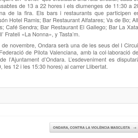
 dissabtes de 13 a 22 hores i els diumenges de 11:30 a 2
a de la fira. Els bars i restaurants que participen e
n Hotel Ramis; Bar Restaurant Alfatares; Va de Bo; All
s; Café Sendra; Bar Restaurant El Gallego; Bar La Xata
Il’ Frateli «La Nonna», y Tasta’m.
0 de novembre, Ondara serà una de les seus del I Circui
 Federació de Pilota Valenciana, amb la col·laboració de
 de l’Ajuntament d’Ondara. L’esdeveniment es disputar
, les 12 i les 15:30 hores) al carrer Llibertat.
ONDARA, CONTRA LA VIOLÈNCIA MASCLISTA
→