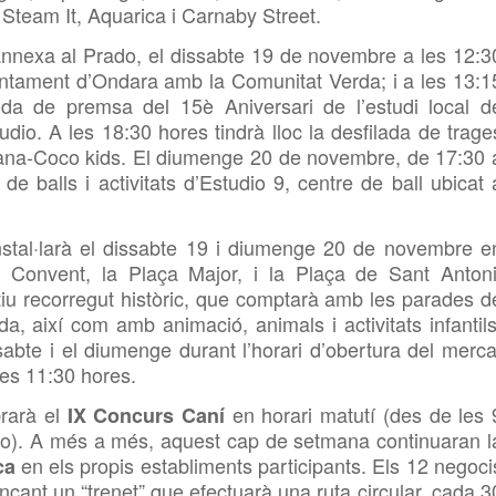
Steam It, Aquarica i Carnaby Street.
nnexa al Prado, el dissabte 19 de novembre a les 12:3
untament d’Ondara amb la Comunitat Verda; i a les 13:1
roda de premsa del 15è Aniversari de l’estudi local d
tudio.
A les 18:30 hores tindrà lloc la desfilada de trage
ana
-Coco kids
.
El diumenge 20 de novembre, de 17:30 
de balls i activitats d’Estudio 9, centre de ball ubicat 
nstal·larà el dissabte 19 i diumenge 20 de novembre e
el Convent, la Plaça Major, i la Plaça de Sant Antoni
tiu recorregut històric, que comptarà amb les parades d
, així com amb animació, animals i activitats infantils
ssabte i el diumenge durant l’horari d’obertura del merca
les 11:30 hores.
rarà el
en horari matutí (des de les 
IX Concurs Caní
ado). A més a més, aquest cap de setmana continuaran l
en els propis establiments participants. Els 12 negoci
ca
nçant un “trenet” que efectuarà una ruta circular, cada 3