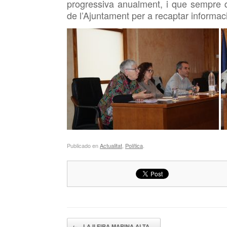
progressiva anualment, i que sempre qu
de l’Ajuntament per a recaptar informac
Publicado en
Actualitat
,
Política
.
Navegador de artículos
←
LA II FIRA MARINA ALTA…