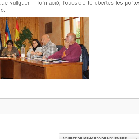
e vullguen informació, l’oposició té obertes les porte
ió.
AQUEST DIUMENGE 20 DE NOVEMBRE,…
→