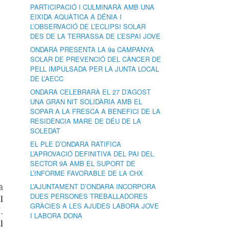
PARTICIPACIÓ I CULMINARÀ AMB UNA
EIXIDA AQUÀTICA A DÉNIA I
L’OBSERVACIÓ DE L’ECLIPSI SOLAR
DES DE LA TERRASSA DE L’ESPAI JOVE
ONDARA PRESENTA LA 9a CAMPANYA
SOLAR DE PREVENCIÓ DEL CÀNCER DE
PELL IMPULSADA PER LA JUNTA LOCAL
DE L’AECC
ONDARA CELEBRARÀ EL 27 D’AGOST
UNA GRAN NIT SOLIDÀRIA AMB EL
SOPAR A LA FRESCA A BENEFICI DE LA
RESIDÈNCIA MARE DE DÉU DE LA
SOLEDAT
EL PLE D’ONDARA RATIFICA
L’APROVACIÓ DEFINITIVA DEL PAI DEL
SECTOR 9A AMB EL SUPORT DE
L’INFORME FAVORABLE DE LA CHX
a
L’AJUNTAMENT D’ONDARA INCORPORA
DUES PERSONES TREBALLADORES
l
GRÀCIES A LES AJUDES LABORA JOVE
.
I LABORA DONA
l