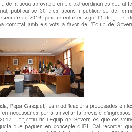
tiu de la seua aprovació
en ple extraordinari
es deu al fe
nal, publicar-se 30 dies abans i publicar-se de form
desembre de 2016, perquè entre en vigor l’1 de gener d
ha comptat amb els vots a favor de l’Equip de Gover
nda, Pepa Gasquet, les
modificacions
proposades en le
eren necessàries per a anivellar la previsió d’ingressos 
2017. L’objectiu
de l’Equip de Govern és que els veïn
uota que paguen en concepte d’IBI.
Cal
recordar qu