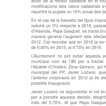
arran de la revisió cadastral
en el mun
modificacions dels valors cadastrals s
repartint la pujada un 10% anual des d
En el cas de la baixada del tipus impo
reduirà un 3% respecte a 2016, passa
d’Hisenda, Pepa Gasquet, es tracta d’
manera general l’augment dels efectes 
2012. Cal recordar que en 2016 ja es 
de 0,80% en 2015, al 0’73% en 2016.
L’Ajuntament no pot evitar aquesta p
municipal com és l’IBI per a tracta
l’Alcalde d’Ondara, Zeus Serrano, qui h
municipal del PP, Javier Lozano, que
l’anterior corporació en 2012 ja és ef
possible impugnació.
Javier Lozano va argumentar el vot e
per a prendre aquesta decisió, afegin
més del 0,70%. Al que Pepa Gasquet 