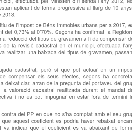
icipi,
efectuada pel Ministeri d’Hisenda l’any 2012, le
’estan aplicant
de forma progressiva al llarg de 10 anys
e 2013.
sitiu de l’impost de Béns Immobles urbans per a 2017, e
nt del 0,73% al 0’70%. Segons ha confirmat la Regidor
una reducció del tipus de gravamen a fi de compensar d
de la revisió cadastral en el municipi, efectuada l’an
va realitzar una baixada del tipus de gravamen, passan
ujada cadastral, però sí que pot actuar en un impos
r de compensar els seus efectes, segons ha concreta
a deixat clar, arran de la pregunta del portaveu del gru
 la valoració cadastral realitzada durant el mandat d
ectiva i no es pot impugnar en estar fora de termini l
n contra del PP en que no s’ha comptat amb el seu gru
t que aquest coeficient es podria haver rebaixat encar
va indicar que el coeficient es va abaixant de form