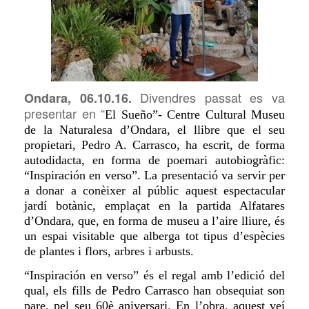
Divendres
passat es va
Ondara, 06.10.16.
presentar en “
El Sueño”- Centre Cultural Museu
de la Naturalesa d’Ondara, el llibre que el seu
propietari, Pedro A. Carrasco, ha escrit, de forma
autodidacta, en forma de poemari autobiogràfic:
“Inspiración en verso”. La presentació va servir per
a donar a conèixer al públic aquest espectacular
jardí botànic, emplaçat en la partida Alfatares
d’Ondara, que, en forma de museu a l’aire lliure, és
un espai visitable que alberga tot tipus d’espècies
de plantes i flors, arbres i arbusts.
“Inspiración en verso” és el regal amb l’edició del
qual, els fills de Pedro Carrasco han obsequiat son
pare, pel seu 60è aniversari. En l’obra, aquest veí