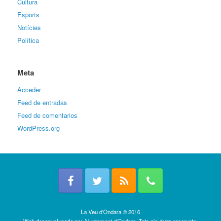
Cultura
Esports
Notícies
Política
Meta
Acceder
Feed de entradas
Feed de comentarios
WordPress.org
La Veu d'Ondara © 2016
Web desenvolupada per
Ajuntament d'Ondara
. Tots els drets reservats.