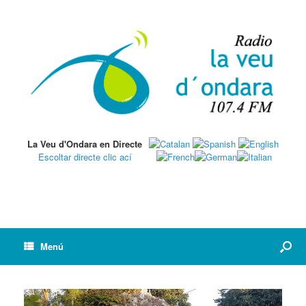
La Veu d'Ondara en Directe
Escoltar directe clic ací
Menú