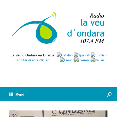
La Veu d'Ondara en Directe
Escoltar directe clic ací
Menú