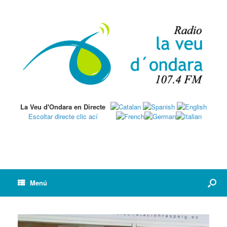
La Veu d'Ondara en Directe
Escoltar directe clic ací
Menú