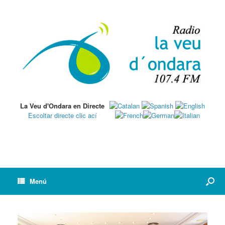
La Veu d'Ondara en Directe
Escoltar directe clic ací
Menú