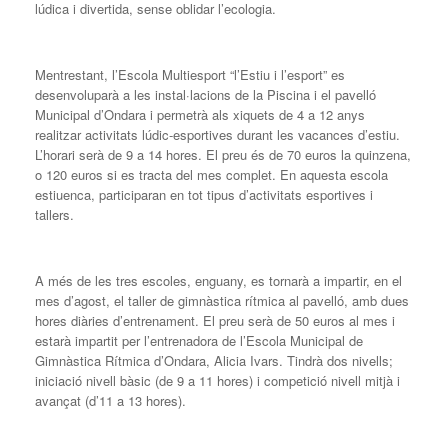
lúdica i divertida, sense oblidar l’ecologia.
Mentrestant, l’Escola Multiesport “l’Estiu i l’esport” es
desenvoluparà a les instal·lacions de la Piscina i el pavelló
Municipal d’Ondara i permetrà als xiquets de 4 a 12 anys
realitzar activitats lúdic-esportives durant les vacances d’estiu.
L’horari serà de 9 a 14 hores. El preu és de 70 euros la quinzena,
o 120 euros si es tracta del mes complet. En aquesta escola
estiuenca, participaran en tot tipus d’activitats esportives i
tallers.
A més de les tres escoles, enguany, es tornarà a impartir, en el
mes d’agost, el taller de gimnàstica rítmica al pavelló, amb dues
hores diàries d’entrenament. El preu serà de 50 euros al mes i
estarà impartit per l’entrenadora de l’Escola Municipal de
Gimnàstica Rítmica d’Ondara, Alicia Ivars. Tindrà dos nivells;
iniciació nivell bàsic (de 9 a 11 hores) i competició nivell mitjà i
avançat (d’11 a 13 hores).