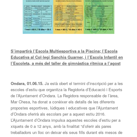
S’impartirà l’Escola Multiesportiva a la Piscina; l’Escola
Educativa al Col·legi Sanchis Guarner, i l’Escola Infantil en
l’Escoleta, a més del taller de gimnàstica rítmica a l’agost
Ondara, 01.06.15.
Ja està obert el termini d’inscripció per a les
escoles d’estiu que organitza la Regidoria d’Educació i Esports
de l’Ajuntament d’Ondara. La Regidora responsable de l’àrea,
Mar Chesa, ha donat a conèixer els detalls de les diferents
propostes esportives, lúdiques i educatives que l’Ajuntament
d’Ondara oferirà als escolars per a aquest estiu 2016.
L’Ajuntament d’Ondara impulsa aquestes escoles d’estiu per a
xiquets de 0 a 12 anys, amb la finalitat “d’oferir als pares
treballadors un lloc on deixar els seus fills durant els mesos de