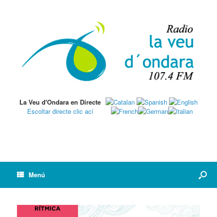
La Veu d'Ondara en Directe
Escoltar directe clic ací
Menú