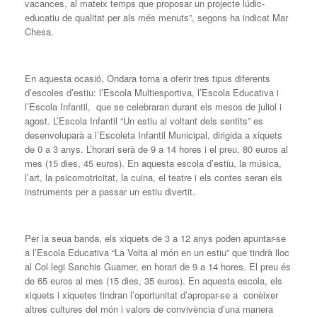
vacances, al mateix temps que proposar un projecte lúdic-
educatiu de qualitat per als més menuts”, segons ha indicat Mar
Chesa.
En aquesta ocasió, Ondara torna a oferir tres tipus diferents
d’escoles d’estiu: l’Escola Multiesportiva, l’Escola Educativa i
l’Escola Infantil, que se celebraran durant els mesos de juliol i
agost. L’Escola Infantil “Un estiu al voltant dels sentits” es
desenvoluparà a l’Escoleta Infantil Municipal, dirigida a xiquets
de 0 a 3 anys. L’horari serà de 9 a 14 hores i el preu, 80 euros al
mes (15 dies, 45 euros). En aquesta escola d’estiu, la música,
l’art, la psicomotricitat, la cuina, el teatre i els contes seran els
instruments per a passar un estiu divertit.
Per la seua banda, els xiquets de 3 a 12 anys poden apuntar-se
a l’Escola Educativa “La Volta al món en un estiu” que tindrà lloc
al Col·legi Sanchis Guarner, en horari de 9 a 14 hores. El preu és
de 65 euros al mes (15 dies, 35 euros). En aquesta escola, els
xiquets i xiquetes tindran l’oportunitat d’apropar-se a conèixer
altres cultures del món i valors de convivència d’una manera