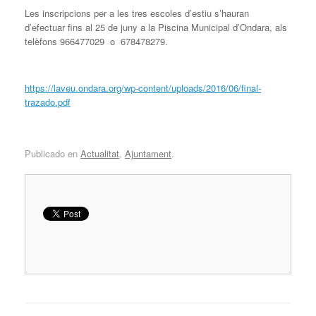
Les inscripcions per a les tres escoles d’estiu s’hauran
d’efectuar fins al 25 de juny a la Piscina Municipal d’Ondara, als
telèfons 966477029 o 678478279.
https://laveu.ondara.org/wp-content/uploads/2016/06/final-
trazado.pdf
Publicado en
Actualitat
,
Ajuntament
.