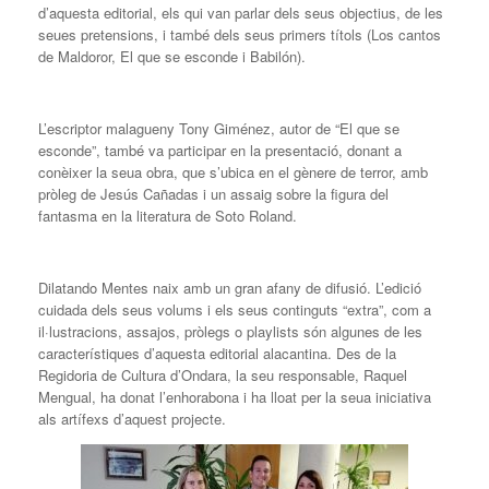
d’aquesta editorial, els qui van parlar dels seus objectius, de les
seues pretensions, i també dels seus primers títols (Los cantos
de Maldoror, El que se esconde i Babilón).
L’escriptor malagueny Tony Giménez, autor de “El que se
esconde”, també va participar en la presentació, donant a
conèixer la seua obra, que s’ubica en el gènere de terror, amb
pròleg de Jesús Cañadas i un assaig sobre la figura del
fantasma en la literatura de Soto Roland.
Dilatando Mentes naix amb un gran afany de difusió. L’edició
cuidada dels seus volums i els seus continguts “extra”, com a
il·lustracions, assajos, pròlegs o playlists són algunes de les
característiques d’aquesta editorial alacantina. Des de la
Regidoria de Cultura d’Ondara, la seu responsable, Raquel
Mengual, ha donat l’enhorabona i ha lloat per la seua iniciativa
als artífexs d’aquest projecte.