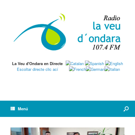
La Veu d'Ondara en Directe
Escoltar directe clic ací
Menú