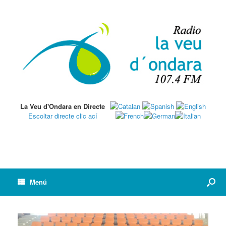
La Veu d'Ondara en Directe
Escoltar directe clic ací
Menú