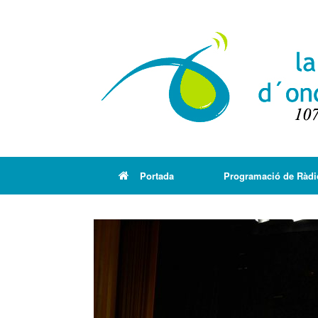
Portada
Programació de Ràdi