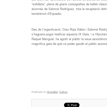
“solidària”, plena de grans coreografies de ballet clàss
alumnes de Salomé Rodríguez, tota la recaptació obtin
terratrèmol d’Equador.
Des de l’organització, Creu Roja Xàbia i Salomé Rodríg
s’haguera pogut realitzar aquesta IX Gala, i a l’Ajunt
Raquel Mengual, ha agraït al públic la seua assistència
magnífica gala de què va poder gaudir el públic assist
Publicado en
Actualitat
,
Cultura
.