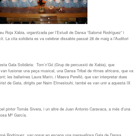
eu Roja Xàbia, organitzada per l’Estudi de Dansa “Salomé Rodríguez” i
t. La cita solidària es va celebrar dissabte passat 28 de maig a l’Auditori
uesta Gala Solidària: Tom’n’Gó (Grup de percussió de Xabia), que
an fusionar una peça musical, una Dansa Tribal de ritmes africans, que va
nt; les ballarines Laura Marín, i Maeva Perelló, que van interpretar dues
rist de Gata, dirigits per Naim Elmeslouhi, també es van unir a aquesta IX
 pel pintor Tomás Sivera, i un altre de Juan Antonio Caravaca, a més d’una
a Rosa Mª García.
lomé Rodríguez, van posar en escena una meravellosa Gala de Dansa