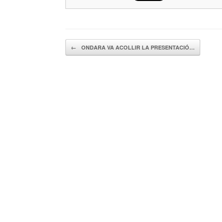
Navegador de artículos
←
ONDARA VA ACOLLIR LA PRESENTACIÓ…