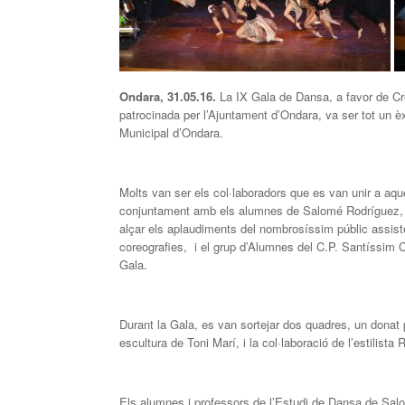
Ondara, 31.05.16.
La IX Gala de Dansa, a favor de Cr
patrocinada per l’Ajuntament d’Ondara, va ser tot un èxi
Municipal d’Ondara.
Molts van ser els col·laboradors que es van unir a aq
conjuntament amb els alumnes de Salomé Rodríguez, v
alçar els aplaudiments del nombrosíssim públic assiste
coreografies, i el grup d’Alumnes del C.P. Santíssim C
Gala.
Durant la Gala, es van sortejar dos quadres, un donat
escultura de Toni Marí, i la col·laboració de l’estilist
Els alumnes i professors de l’Estudi de Dansa de Sa