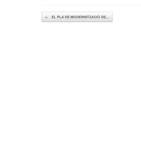
Navegador de artículos
←
EL PLA DE MODERNITZACIÓ DE…