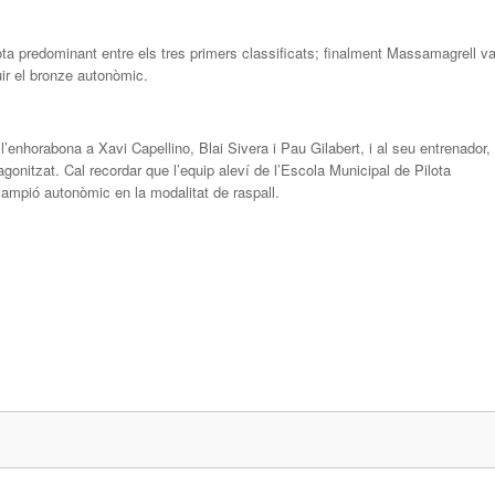
nota predominant entre els tres primers classificats; finalment Massamagrell v
uir el bronze autonòmic.
enhorabona a Xavi Capellino, Blai Sivera i Pau Gilabert, i al seu entrenador,
gonitzat. Cal recordar que l’equip aleví de l’Escola Municipal de Pilota
mpió autonòmic en la modalitat de raspall.