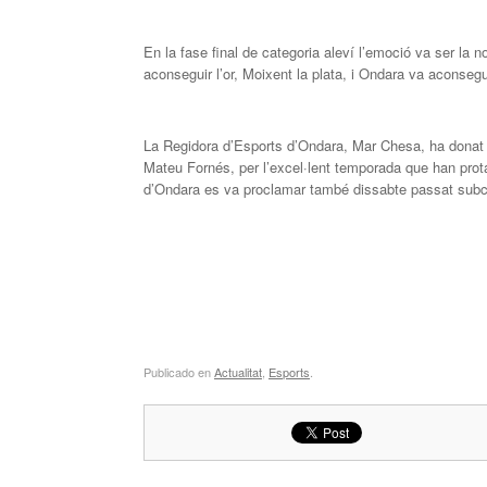
En la fase final de categoria aleví l’emoció va ser la 
aconseguir l’or, Moixent la plata, i Ondara va aconseg
La Regidora d’Esports d’Ondara, Mar Chesa, ha donat l’
Mateu Fornés, per l’excel·lent temporada que han prota
d’Ondara es va proclamar també dissabte passat subca
Publicado en
Actualitat
,
Esports
.