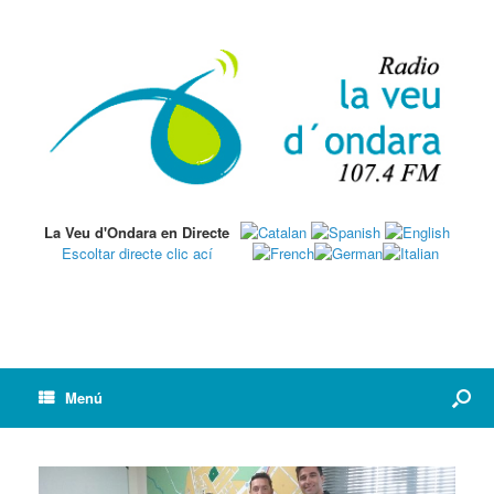
La Veu d'Ondara en Directe
Escoltar directe clic ací
Menú