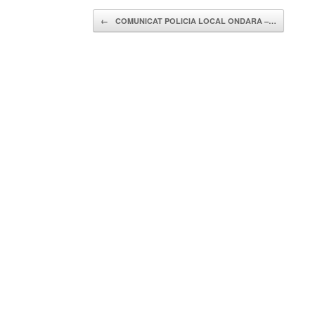
Navegador de artículos
←
COMUNICAT POLICIA LOCAL ONDARA –…