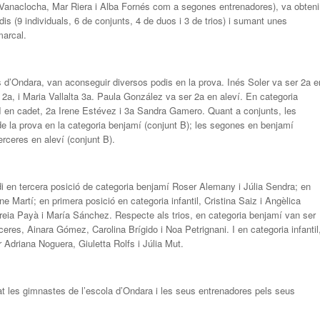
a Vanaclocha, Mar Riera i Alba Fornés com a segones entrenadores), va obteni
is (9 individuals, 6 de conjunts, 4 de duos i 3 de trios) i sumant unes
marcal.
s d’Ondara, van aconseguir diversos podis en la prova. Inés Soler va ser 2a e
2a, i Maria Vallalta 3a. Paula González va ser 2a en aleví. En categoria
 I en cadet, 2a Irene Estévez i 3a Sandra Gamero. Quant a conjunts, les
e la prova en la categoria benjamí (conjunt B); les segones en benjamí
 terceres en aleví (conjunt B).
i en tercera posició de categoria benjamí Roser Alemany i Júlia Sendra; en
e Martí; en primera posició en categoria infantil, Cristina Saiz i Angèlica
ireia Payà i María Sánchez. Respecte als trios, en categoria benjamí van ser
eres, Ainara Gómez, Carolina Brígido i Noa Petrignani. I en categoria infantil
er Adriana Noguera, Giuletta Rolfs i Júlia Mut.
at les gimnastes de l’escola d’Ondara i les seus entrenadores pels seus