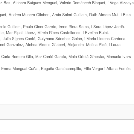
ez Bas, Ainhara Buigues Mengual, Valeria Doménech Bisquet, i Vega Vizcaya
quet, Andrea Munera Gilabert, Amia Salort Guillem, Ruth Almero Mut, i Elsa
nia Guillem, Paula Giner García, Irene Riera Sotos, i Sara López Jordà.
e, Mar Ripoll López, Mireia Ribes Castellanos, i Evelina Bulat.
i, Julia Signes Cantó, Gulyhana Sánchez Galán, i Maria Llorens Cardona.
et González, Ainhoa Vicens Gilabert, Alejandra Molina Picó, i Laura
a, Carla Romero Gila, Mar Carrió García, Maia Ortolà Ginestar, Manuela Ivars
Enma Mengual Cuñat, Begoña Garciacampillo, Ellie Verger i Aitana Fornés