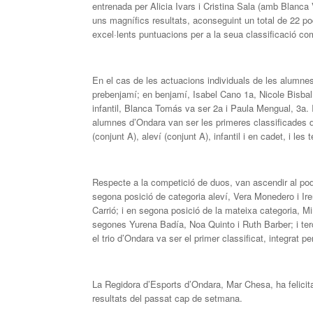
entrenada per Alicia Ivars i Cristina Sala (amb Blanc
uns magnífics resultats, aconseguint un total de 22 pod
excel·lents puntuacions per a la seua classificació co
En el cas de les actuacions individuals de les alumne
prebenjamí; en benjamí, Isabel Cano 1a, Nicole Bisbal 
infantil, Blanca Tomás va ser 2a i Paula Mengual, 3a.
alumnes d’Ondara van ser les primeres classificades d
(conjunt A), aleví (conjunt A), infantil i en cadet, i les
Respecte a la competició de duos, van ascendir al pod
segona posició de categoria aleví, Vera Monedero i Iren
Carrió; i en segona posició de la mateixa categoria, M
segones Yurena Badía, Noa Quinto i Ruth Barber; i terc
el trio d’Ondara va ser el primer classificat, integrat p
La Regidora d’Esports d’Ondara, Mar Chesa, ha felicit
resultats del passat cap de setmana.