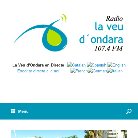
La Veu d'Ondara en Directe
Escoltar directe clic ací
Menú