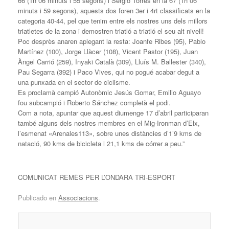
66 (1h 06 minuts i 55 segons) i Sergio Torres en la 67 (1h 06
minuts i 59 segons), aquests dos foren 3er i 4rt classificats en la
categoria 40-44, pel que tenim entre els nostres uns dels millors
triatletes de la zona i demostren triatló a triatló el seu alt nivell!
Poc desprès anaren aplegant la resta: Joanfe Ribes (95), Pablo
Martínez (100), Jorge Llàcer (108), Vicent Pastor (195), Juan
Àngel Carrió (259), Inyaki Català (309), Lluís M. Ballester (340),
Pau Segarra (392) i Paco Vives, qui no pogué acabar degut a
una punxada en el sector de ciclisme.
Es proclamà campió Autonòmic Jesús Gomar, Emilio Aguayo
fou subcampió i Roberto Sánchez completà el podi.
Com a nota, apuntar que aquest diumenge 17 d’abril participaran
també alguns dels nostres membres en el Mig-Ironman d’Elx,
l’esmenat «Arenales113», sobre unes distàncies d’1’9 kms de
natació, 90 kms de bicicleta i 21,1 kms de córrer a peu.”
COMUNICAT REMÈS PER L’ONDARA TRI-ESPORT
Publicado en
Associacions
.