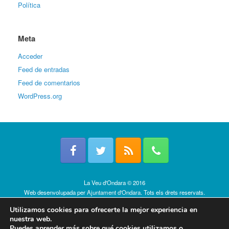
Política
Meta
Acceder
Feed de entradas
Feed de comentarios
WordPress.org
La Veu d'Ondara © 2016
Web desenvolupada per
Ajuntament d'Ondara
. Tots els drets reservats.
Política de cookies
Utilizamos cookies para ofrecerte la mejor experiencia en
nuestra web.
Puedes aprender más sobre qué cookies utilizamos o