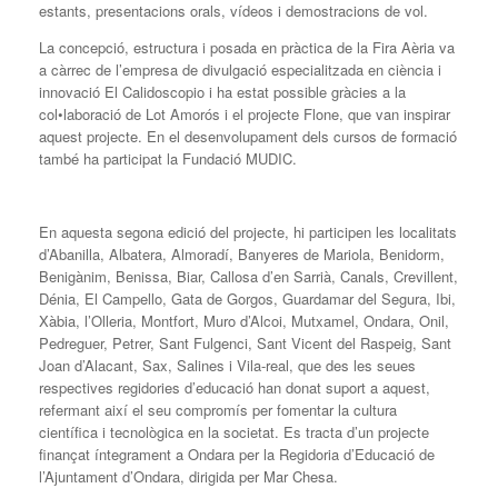
estants, presentacions orals, vídeos i demostracions de vol.
La concepció, estructura i posada en pràctica de la Fira Aèria va
a càrrec de l’empresa de divulgació especialitzada en ciència i
innovació El Calidoscopio i ha estat possible gràcies a la
col•laboració de Lot Amorós i el projecte Flone, que van inspirar
aquest projecte. En el desenvolupament dels cursos de formació
també ha participat la Fundació MUDIC.
En aquesta segona edició del projecte, hi participen les localitats
d’Abanilla, Albatera, Almoradí, Banyeres de Mariola, Benidorm,
Benigànim, Benissa, Biar, Callosa d’en Sarrià, Canals, Crevillent,
Dénia, El Campello, Gata de Gorgos, Guardamar del Segura, Ibi,
Xàbia, l’Olleria, Montfort, Muro d’Alcoi, Mutxamel, Ondara, Onil,
Pedreguer, Petrer, Sant Fulgenci, Sant Vicent del Raspeig, Sant
Joan d’Alacant, Sax, Salines i Vila-real, que des les seues
respectives regidories d’educació han donat suport a aquest,
refermant així el seu compromís per fomentar la cultura
científica i tecnològica en la societat. Es tracta d’un projecte
finançat íntegrament a Ondara per la Regidoria d’Educació de
l’Ajuntament d’Ondara, dirigida per Mar Chesa.