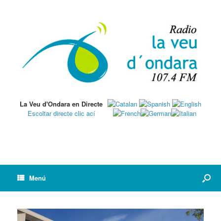
La Veu d'Ondara en Directe
Escoltar directe clic ací
Menú