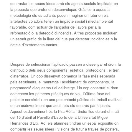
contrastar les seues idees amb els agents socials implicats en
la proposta que pretenen desenvolupar. Gràcies a aquesta
metodologia els estudiants poden imaginar un futur on els
artefactes voladors tenen un impacte social i mediambiental
favorable, com actuar de llançador de llavors per a la
reforestació o la detecció d’incendis. Altres propostes inclouen
un estudi gràfic de la llera del rius per detectar incidències o la
neteja d’excrements canins.
Després de seleccionar l’aplicació passen a dissenyar el dron: la
distribució dels seus components, estètica, proteccions i el tren
d’aterratge. Un cop dissenyat comença la fase més esperada
pels estudiants, el muntatge i acoblament de components, la
programació d’aquestos i el calibratge. Un cop construït el dron
comencen les primeres pràctiques de vol. L’última fase del
projecte consisteix en una presentació pública del treball realitzat
en un esdeveniment que acull tots els centres participants.
Aquest esdeveniment és la Fira Aèria i tindrà lloc durant el matí
del 15 d’abril al Pavelló d’Esports de la Universitat Miguel
Hernández d’Elx. Ací els alumnes tindran un espai expositiu on
compartir les seues idees i visions de futur a través de pòsters,