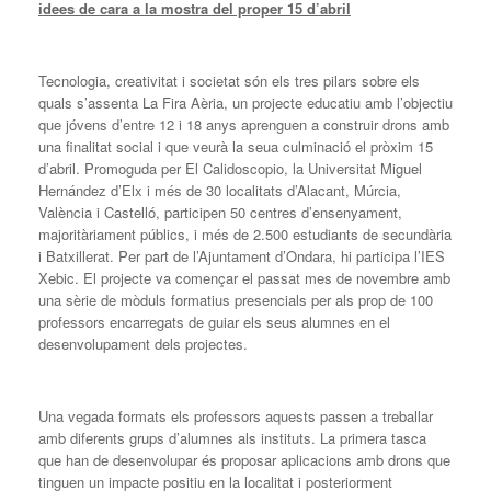
idees de cara a la mostra del proper 15 d’abril
Tecnologia, creativitat i societat són els tres pilars sobre els
quals s’assenta La Fira Aèria, un projecte educatiu amb l’objectiu
que jóvens d’entre 12 i 18 anys aprenguen a construir drons amb
una finalitat social i que veurà la seua culminació el pròxim 15
d’abril. Promoguda per El Calidoscopio, la Universitat Miguel
Hernández d’Elx i més de 30 localitats d’Alacant, Múrcia,
València i Castelló, participen 50 centres d’ensenyament,
majoritàriament públics, i més de 2.500 estudiants de secundària
i Batxillerat. Per part de l’Ajuntament d’Ondara, hi participa l’IES
Xebic. El projecte va començar el passat mes de novembre amb
una sèrie de mòduls formatius presencials per als prop de 100
professors encarregats de guiar els seus alumnes en el
desenvolupament dels projectes.
Una vegada formats els professors aquests passen a treballar
amb diferents grups d’alumnes als instituts. La primera tasca
que han de desenvolupar és proposar aplicacions amb drons que
tinguen un impacte positiu en la localitat i posteriorment