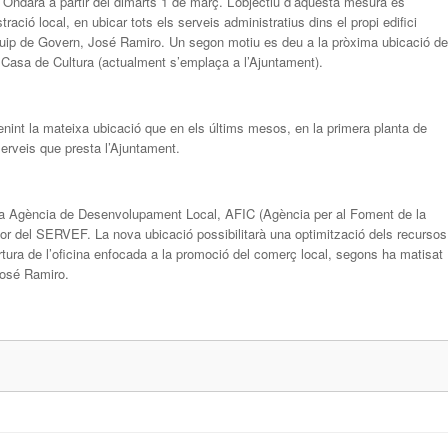
d’Ondara a partir del dimarts 1 de març. L’objectiu d’aquesta mesura és
ració local, en ubicar tots els serveis administratius dins el propi edifici
Equip de Govern, José Ramiro. Un segon motiu es deu a la pròxima ubicació de
la Casa de Cultura (actualment s’emplaça a l’Ajuntament).
nint la mateixa ubicació que en els últims mesos, en la primera planta de
 serveis que presta l’Ajuntament.
om a Agència de Desenvolupament Local, AFIC (Agència per al Foment de la
or del SERVEF. La nova ubicació possibilitarà una optimització dels recursos
rtura de l’oficina enfocada a la promoció del comerç local, segons ha matisat
osé Ramiro.