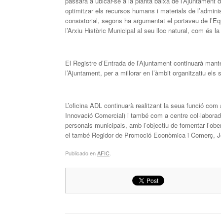
passarà a ubicar-se a la planta baixa de l’Ajuntament 
optimitzar els recursos humans i materials de l’administ
consistorial, segons ha argumentat el portaveu de l’
l’Arxiu Històric Municipal al seu lloc natural, com és 
El Registre d’Entrada de l’Ajuntament continuarà mante
l’Ajuntament, per a millorar en l’àmbit organitzatiu els
L’oficina ADL continuarà realitzant la seua funció c
Innovació Comercial) i també com a centre col·laborad
personals municipals, amb l’objectiu de fomentar l’obe
el també Regidor de Promoció Econòmica i Comerç, J
Publicado en
AFIC
.