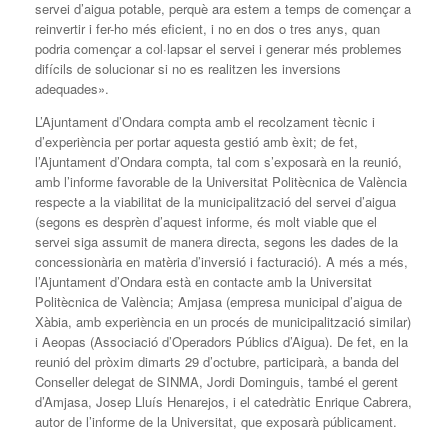
servei d’aigua potable, perquè ara estem a temps de començar a
reinvertir i fer-ho més eficient, i no en dos o tres anys, quan
podria començar a col·lapsar el servei i generar més problemes
difícils de solucionar si no es realitzen les inversions
adequades».
L’Ajuntament d’Ondara compta amb el recolzament tècnic i
d’experiència per portar aquesta gestió amb èxit; de fet,
l’Ajuntament d’Ondara compta, tal com s’exposarà en la reunió,
amb l’informe favorable de la Universitat Politècnica de València
respecte a la viabilitat de la municipalització del servei d’aigua
(segons es desprèn d’aquest informe, és molt viable que el
servei siga assumit de manera directa, segons les dades de la
concessionària en matèria d’inversió i facturació). A més a més,
l’Ajuntament d’Ondara està en contacte amb la Universitat
Politècnica de València; Amjasa (empresa municipal d’aigua de
Xàbia, amb experiència en un procés de municipalització similar)
i Aeopas (Associació d’Operadors Públics d’Aigua). De fet, en la
reunió del pròxim dimarts 29 d’octubre, participarà, a banda del
Conseller delegat de SINMA, Jordi Dominguis, també el gerent
d’Amjasa, Josep Lluís Henarejos, i el catedràtic Enrique Cabrera,
autor de l’informe de la Universitat, que exposarà públicament.