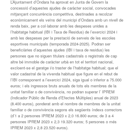
L’Ajuntament d’Ondara ha aprovat en Junta de Govern la
concessió d’aquestes ajudes de caràcter social, convocades
mitjançant concurrència competitiva, destinades a recolzar
econòmicament els veïns del municipi d’Ondara amb un nivell de
renda baix, per a col·laborar amb les despeses unides a
l’habitatge habitual (IBI i Taxa de Residus) de l’exercici 2024 i
amb les despeses per la prestació de serveis de les escoles
esportives municipals (temporada 2024-2025). Podran ser
beneficiàries d’aquestes ajudes (IBI i taxa de residus) les
persones que no siguen titulars cadastrals o registrals de cap
altre bé immoble de caràcter urbà en tot el territori nacional,
excloent-se el garatge i/o traster de l’habitatge habitual; que el
valor cadastral de la vivenda habitual que figure en el rebut de
l’IBI corresponent a l’exercici 2024, siga igual o inferior a 75.000
euros; i els ingressos bruts anuals de tots els membres de la
unitat familiar o de convivència, no podran superar l’ IPREM
(Indicador Públic de Renda d’Efectes Múltiples) anual de 2023
(8.400 euros), ponderat amb el nombre de membres de la unitat
familiar o de convivència segons els següents índexs correctors
(d’1 a 2 persones IPREM 2023 x 2,0 16.800 euros; de 3 a 4
persones IPREM 2023 x 2,3 19.320 euros; 5 persones o més
IPREM 2023 x 2,8 23.520 euros).