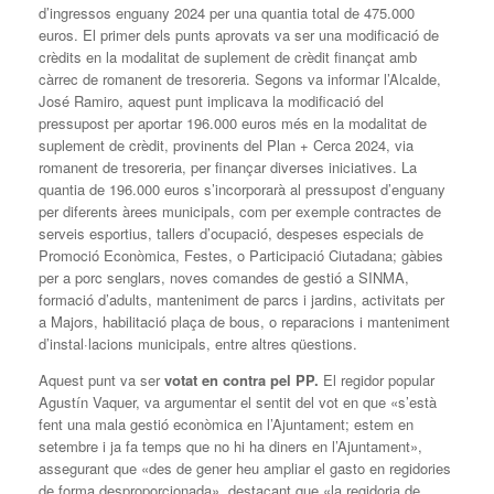
d’ingressos enguany 2024 per una quantia total de 475.000
euros. El primer dels punts aprovats va ser una modificació de
crèdits en la modalitat de suplement de crèdit finançat amb
càrrec de romanent de tresoreria. Segons va informar l’Alcalde,
José Ramiro, aquest punt implicava la modificació del
pressupost per aportar 196.000 euros més en la modalitat de
suplement de crèdit, provinents del Plan + Cerca 2024, via
romanent de tresoreria, per finançar diverses iniciatives. La
quantia de 196.000 euros s’incorporarà al pressupost d’enguany
per diferents àrees municipals, com per exemple contractes de
serveis esportius, tallers d’ocupació, despeses especials de
Promoció Econòmica, Festes, o Participació Ciutadana; gàbies
per a porc senglars, noves comandes de gestió a SINMA,
formació d’adults, manteniment de parcs i jardins, activitats per
a Majors, habilitació plaça de bous, o reparacions i manteniment
d’instal·lacions municipals, entre altres qüestions.
Aquest punt va ser
votat en contra pel PP.
El regidor popular
Agustín Vaquer, va argumentar el sentit del vot en que «s’està
fent una mala gestió econòmica en l’Ajuntament; estem en
setembre i ja fa temps que no hi ha diners en l’Ajuntament»,
assegurant que «des de gener heu ampliar el gasto en regidories
de forma desproporcionada», destacant que «la regidoria de