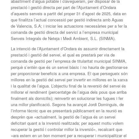
abastiment d’aigua potable i clavegueram, per disposar de la
prestació i gestió directa per part de l’Ajuntament d’Ondara
d’aquests serveis a partit del proper 31 d’agost de 2025, data en
que finalitza l’actual concessió per gestió indirecta amb Aguas
de Valencia, S.A; i iniciar les actuacions necessàries per a fer la
comanda de gestió directa del servici a l’empresa municipal
Serveis Integrals de Neteja i Medi Ambient, S.L. (SINMA).
La intenció de l’Ajuntament d’Ondara és assumir directament la
prestació i gestió del servei, el qual es prestarà per via de
comanda de gestió per l’empresa de titularitat municipal SINMA,
perquè s’entén que és un servei bàsic i no hauria de gestionar-se
per proporcionar beneficis a una empresa. El que persegueix són
millores en la gestió del servei per invertir en millores en la xarxa
i la qualitat de l’aigua. L’objectiu final de la reversió del servei és
millorar el rendiment (percentatge de l’aigua dels pous que arriba
finalment als domicilis); reinvertir en solucionar les fugues i fer
una millor planificació. Segons ha avançat Jordi Dominguis, de
l’informe tècnic que es presentarà públicament en la reunió es
desprèn que «actualment, la gestió de l’aigua és un servei
deficitari quant a la inversió realitzada; per aquest motiu volem
recuperar la gestió i controlar millor la inversió», recalcant que
«ara estem en un bon moment per a recuperar i municipalitzar el