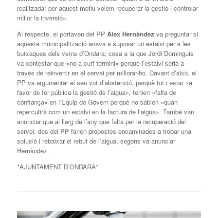
realitzada; per aquest motiu volem recuperar la gestió i controlar
millor la inversió».
Al respecte, el portaveu del PP
Àlex Hernàndez
va preguntar si
aquesta municipalització anava a suposar un estalvi per a les
butxaques dels veïns d’Ondara; cosa a la que Jordi Dominguis
va contestar que «no a curt termini» perquè l’estalvi seria a
través de reinvertir en el servei per millorar-ho. Davant d’això, el
PP va argumentar el seu vot d’abstenció, perquè tot i estar «a
favor de fer pública la gestió de l’aigua», tenien «falta de
confiança» en l’Equip de Govern perquè no sabien «quan
repercutirà com un estalvi en la factura de l’aigua». També van
anunciar que al llarg de l’any que falta per la recuperació del
servei, des del PP farien propostes encaminades a trobar una
solució i rebaixar el rebut de l’aigua, segons va anunciar
Hernàndez.
*AJUNTAMENT D’ONDARA*