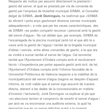
Respecte als motius per assumir directament la prestació i
gestió del servei, el qual es prestarà per via de comanda de
gestió per l’empresa de titularitat municipal SINMA, el Conseller
delgat de SINMA,
Jordi Dominguis,
ha reafirmat que «SINMA
és eficient i porta anys gestionant diversos serveis municipals
adequadament»; a més que per les seues característiques, des
de SINMA «es poden compartir recursos i personal amb la gestió
del servei d’aigua». No cal oblidar que, per exemple, SINMA és
l’encarregada de la piscina municipal (amb tot el que allò té a
veure amb la gestió de l’aigua) i també de la brigada municipal
d’obres i serveis, entre altres comandes de gestió, a la que ara
es vindrà a sumar també el servei de l’aigua. Cal esmentar
també que l’Ajuntament d’Ondara compta amb el recolzament
tècnic i d’experiència per portar aquesta gestió amb èxit; de fet,
l’Ajuntament d’Ondara compta amb l’informe favorable de la
Universitat Politècnica de València respecte a la viabilitat de la
municipalització del servei d’aigua (segons es desprèn d’aquest
informe, és molt viable que el servei siga assumit de manera
directa, atenent a les dades de la concessionària en matèria
d’inversió i facturació). Jordi Dominguis va explicar al ple que
«en eleccions teníem el compromís de revertir el servei d’aigua i
per això es va encomanar una auditoria externa, la qual ha
demostrat que és un servei deficitari quant a la inversió