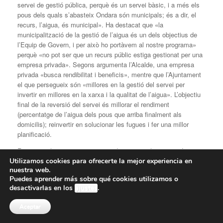
servei de gestió pública, perquè és un servei bàsic, i a més els
pous dels quals s’abasteix Ondara són municipals; és a dir, el
recurs, l’aigua, és municipal». Ha destacat que «la
municipalització de la gestió de l’aigua és un dels objectius de
l’Equip de Govern, i per això ho portàvem al nostre programa»
perquè «no pot ser que un recurs públic estiga gestionat per una
empresa privada». Segons argumenta l’Alcalde, una empresa
privada «busca rendibilitat i beneficis», mentre que l’Ajuntament
el que persegueix són «millores en la gestió del servei per
invertir en millores en la xarxa i la qualitat de l’aigua». L’objectiu
final de la reversió del servei és millorar el rendiment
(percentatge de l’aigua dels pous que arriba finalment als
domicilis); reinvertir en solucionar les fugues i fer una millor
planificació.
Respecte als motius per assumir directament la prestació i
gestió del servici, el qual es prestarà per via de comanda de
Utilizamos cookies para ofrecerte la mejor experiencia en
nuestra web.
gestió per l’empresa de titularitat municipal SINMA, el Conseller
Puedes aprender más sobre qué cookies utilizamos o
delgat de SINMA, Jordi Dominguis, ha reafirmat que «SINMA és
desactivarlas en los
ajustes
.
eficient i porta anys gestionant diversos serveis municipals
adequadament»; a més que per les seues característiques, des
Aceptar
de SINMA «es poden compartir recursos i personal amb la gestió
del servei d’aigua». No cal oblidar que, per exemple, SINMA és