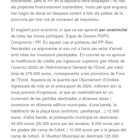
sostenibles, però el PP en la diputació està bloquejant i no treu
els projectes financerament sostenibles, motiu pel qual enguany
han hagut de donar en despesa corrent a tots els pobles de la
província per tirar mà de romanent de tresoreria».
El següent punt econòmic sí que va ser aprovat
per unanimitat
de totes les forces polítiques; Equip de Govern PSPV-
Compromís i PP. En aquest cas el portaveu del PP Àlex
Hernàndez va argumentar el seu vot a favor per estar d’acord
amb totes les inversions plantejades. En concret es va aprovar
la modificació de crèdits per ingressos superiors (per tributs de
l’exercici 2022) de l’Administració General de l’Estat, per valor
total de 279.000 euros, corresponents a les provisions de Fons
de l’Estat. Aquesta és la quantia que l’Ajuntament d’Ondara
ingressarà de més en el pressupost de 2024, millorant així la
seua previsió d’ingressos, el que es materialitzarà en un
increment de les partides destinades a diverses obres i
inversions en diferents edificis municipals; d’una banda, la
habilitació de la plaça bous (extintors, parallamps…),12.000
euros; d’altra banda, al poliesportiu municipal es destinaran
43.000 euros (25.000 euros per als lavabos; 8.000 euros per a
les grades del camp de futbol, i 10.000 euros per a la gespa del
camp de futbol). A l’Auditori Municipal es destinarà 125.000