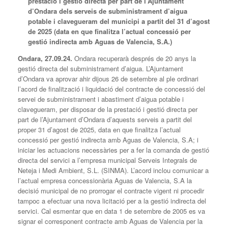
prestació i gestió directa per part de l’Ajuntament
d’Ondara dels serveis de subministrament d’aigua
potable i clavegueram del municipi a partit del 31 d’agost
de 2025 (data en que finalitza l’actual concessió per
gestió indirecta amb Aguas de Valencia, S.A.)
Ondara, 27.09.24.
Ondara recuperarà després de 20 anys la
gestió directa del subministrament d’aigua. L’Ajuntament
d’Ondara va aprovar ahir dijous 26 de setembre al ple ordinari
l’acord de finalització i liquidació del contracte de concessió del
servei de subministrament i abastiment d’aigua potable i
clavegueram, per disposar de la prestació i gestió directa per
part de l’Ajuntament d’Ondara d’aquests serveis a partit del
proper 31 d’agost de 2025, data en que finalitza l’actual
concessió per gestió indirecta amb Aguas de Valencia, S.A; i
iniciar les actuacions necessàries per a fer la comanda de gestió
directa del servici a l’empresa municipal Serveis Integrals de
Neteja i Medi Ambient, S.L. (SINMA). L’acord inclou comunicar a
l’actual empresa concessionària Aguas de Valencia, S.A la
decisió municipal de no prorrogar el contracte vigent ni procedir
tampoc a efectuar una nova licitació per a la gestió indirecta del
servici. Cal esmentar que en data 1 de setembre de 2005 es va
signar el corresponent contracte amb Aguas de Valencia per la