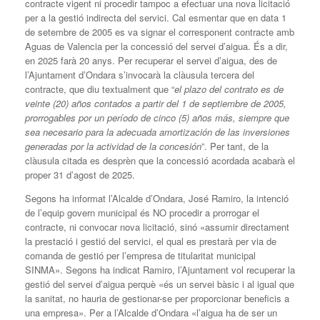
contracte vigent ni procedir tampoc a efectuar una nova licitació
per a la gestió indirecta del servici. Cal esmentar que en data 1
de setembre de 2005 es va signar el corresponent contracte amb
Aguas de Valencia per la concessió del servei d’aigua. És a dir,
en 2025 farà 20 anys. Per recuperar el servei d’aigua, des de
l’Ajuntament d’Ondara s’invocarà la clàusula tercera del
contracte, que diu textualment que “
el plazo del contrato es de
veinte (20) años contados a partir del 1 de septiembre de 2005,
prorrogables por un período de cinco (5) años más, siempre que
sea necesario para la adecuada amortización de las inversiones
generadas por la actividad de la concesión
”. Per tant, de la
clàusula citada es desprèn que la concessió acordada acabarà el
proper 31 d’agost de 2025.
Segons ha informat l’Alcalde d’Ondara, José Ramiro, la intenció
de l’equip govern municipal és NO procedir a prorrogar el
contracte, ni convocar nova licitació, sinó «assumir directament
la prestació i gestió del servici, el qual es prestarà per via de
comanda de gestió per l’empresa de titularitat municipal
SINMA». Segons ha indicat Ramiro, l’Ajuntament vol recuperar la
gestió del servei d’aigua perquè «és un servei bàsic i al igual que
la sanitat, no hauria de gestionar-se per proporcionar beneficis a
una empresa». Per a l’Alcalde d’Ondara «l’aigua ha de ser un