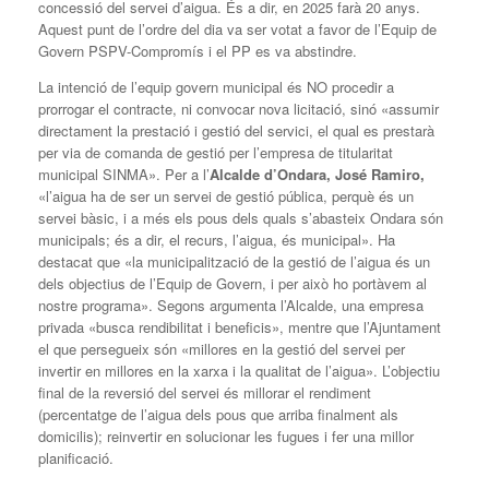
concessió del servei d’aigua. És a dir, en 2025 farà 20 anys.
Aquest punt de l’ordre del dia va ser votat a favor de l’Equip de
Govern PSPV-Compromís i el PP es va abstindre.
La intenció de l’equip govern municipal és NO procedir a
prorrogar el contracte, ni convocar nova licitació, sinó «assumir
directament la prestació i gestió del servici, el qual es prestarà
per via de comanda de gestió per l’empresa de titularitat
municipal SINMA». Per a l’
Alcalde d’Ondara, José Ramiro,
«l’aigua ha de ser un servei de gestió pública, perquè és un
servei bàsic, i a més els pous dels quals s’abasteix Ondara són
municipals; és a dir, el recurs, l’aigua, és municipal». Ha
destacat que «la municipalització de la gestió de l’aigua és un
dels objectius de l’Equip de Govern, i per això ho portàvem al
nostre programa». Segons argumenta l’Alcalde, una empresa
privada «busca rendibilitat i beneficis», mentre que l’Ajuntament
el que persegueix són «millores en la gestió del servei per
invertir en millores en la xarxa i la qualitat de l’aigua». L’objectiu
final de la reversió del servei és millorar el rendiment
(percentatge de l’aigua dels pous que arriba finalment als
domicilis); reinvertir en solucionar les fugues i fer una millor
planificació.