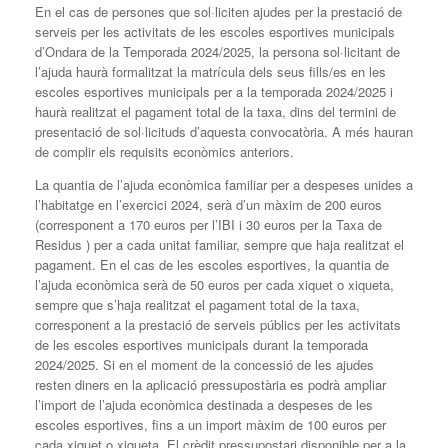
En el cas de persones que sol·liciten ajudes per la prestació de
serveis per les activitats de les escoles esportives municipals
d’Ondara de la Temporada 2024/2025, la persona sol·licitant de
l’ajuda haurà formalitzat la matrícula dels seus fills/es en les
escoles esportives municipals per a la temporada 2024/2025 i
haurà realitzat el pagament total de la taxa, dins del termini de
presentació de sol·licituds d’aquesta convocatòria. A més hauran
de complir els requisits econòmics anteriors.
La quantia de l’ajuda econòmica familiar per a despeses unides a
l’habitatge en l’exercici 2024, serà d’un màxim de 200 euros
(corresponent a 170 euros per l’IBI i 30 euros per la Taxa de
Residus ) per a cada unitat familiar, sempre que haja realitzat el
pagament. En el cas de les escoles esportives, la quantia de
l’ajuda econòmica serà de 50 euros per cada xiquet o xiqueta,
sempre que s’haja realitzat el pagament total de la taxa,
corresponent a la prestació de serveis públics per les activitats
de les escoles esportives municipals durant la temporada
2024/2025. Si en el moment de la concessió de les ajudes
resten diners en la aplicació pressupostària es podrà ampliar
l’import de l’ajuda econòmica destinada a despeses de les
escoles esportives, fins a un import màxim de 100 euros per
cada xiquet o xiqueta. El crèdit pressupostari disponible per a la