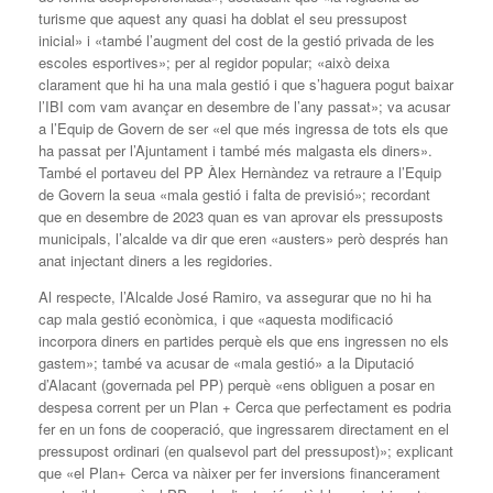
turisme que aquest any quasi ha doblat el seu pressupost
inicial» i «també l’augment del cost de la gestió privada de les
escoles esportives»; per al regidor popular; «això deixa
clarament que hi ha una mala gestió i que s’haguera pogut baixar
l’IBI com vam avançar en desembre de l’any passat»; va acusar
a l’Equip de Govern de ser «el que més ingressa de tots els que
ha passat per l’Ajuntament i també més malgasta els diners».
També el portaveu del PP Àlex Hernàndez va retraure a l’Equip
de Govern la seua «mala gestió i falta de previsió»; recordant
que en desembre de 2023 quan es van aprovar els pressuposts
municipals, l’alcalde va dir que eren «austers» però després han
anat injectant diners a les regidories.
Al respecte, l’Alcalde José Ramiro, va assegurar que no hi ha
cap mala gestió econòmica, i que «aquesta modificació
incorpora diners en partides perquè els que ens ingressen no els
gastem»; també va acusar de «mala gestió» a la Diputació
d’Alacant (governada pel PP) perquè «ens obliguen a posar en
despesa corrent per un Plan + Cerca que perfectament es podria
fer en un fons de cooperació, que ingressarem directament en el
pressupost ordinari (en qualsevol part del pressupost)»; explicant
que «el Plan+ Cerca va nàixer per fer inversions financerament