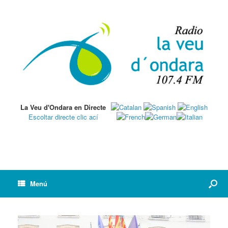
La Veu d'Ondara en Directe
Escoltar directe clic ací
Menú