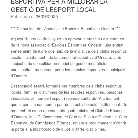
ESPORTIVA PER A MILLORAR LA
GESTIÓ DE L’ESPORT LOCAL
Publicado el
26/06/2025
*** Comunicat de l’Associació Escoles Esportives Ondara ***
Aquest dilluns 23 de juny es va aprovar la creació i els estatuts
de la nova associació “Escoles Esportives Ondara”, una entitat
sense ànim de lucre que naix de la iniciativa dels clubs esportius
locals, l’ajuntament i de la comunitat esportiva d’Ondara, amb
l’objectiu de consolidar un model de gestió més eficient,
participatiu i transparent per a les escoles esportives municipals
d’Ondara.
L’associació estarà formada per membres dels clubs esportius
locals, famílies d’alumnes de les escoles esportives, persones
vinculades al món de l’esport i representants de l’Ajuntament,
que hi participaran com a part de la col·laboració institucional. De
moment, hi estan representats quatre clubs: el Club de Bàsquet
d’Ondara, la U.D. Ondarense, el Club de Pilota d’Ondara i el Club
EsportViu de Gimnàstica Rítmica, tot i que pròximament s’obrirà
la porta a la incorporació de clubs d’altres disciplines.