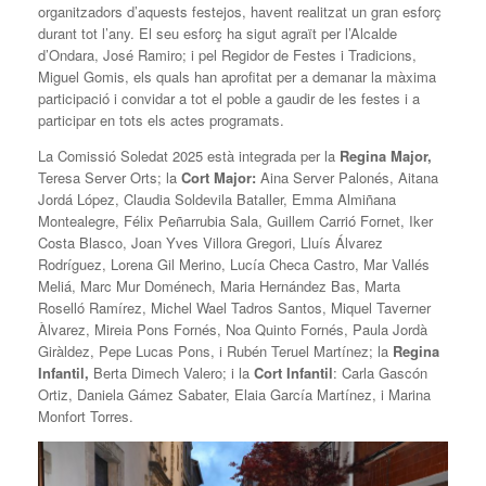
organitzadors d’aquests festejos, havent realitzat un gran esforç
durant tot l’any. El seu esforç ha sigut agraït per l’Alcalde
d’Ondara, José Ramiro; i pel Regidor de Festes i Tradicions,
Miguel Gomis, els quals han aprofitat per a demanar la màxima
participació i convidar a tot el poble a gaudir de les festes i a
participar en tots els actes programats.
La Comissió Soledat 2025 està integrada per la
Regina Major,
Teresa Server Orts; la
Cort Major:
Aina Server Palonés, Aitana
Jordá López, Claudia Soldevila Bataller, Emma Almiñana
Montealegre, Félix Peñarrubia Sala, Guillem Carrió Fornet, Iker
Costa Blasco, Joan Yves Villora Gregori, Lluís Álvarez
Rodríguez, Lorena Gil Merino, Lucía Checa Castro, Mar Vallés
Meliá, Marc Mur Doménech, Maria Hernández Bas, Marta
Roselló Ramírez, Michel Wael Tadros Santos, Miquel Taverner
Àlvarez, Mireia Pons Fornés, Noa Quinto Fornés, Paula Jordà
Giràldez, Pepe Lucas Pons, i Rubén Teruel Martínez; la
Regina
Infantil,
Berta Dimech Valero; i la
Cort Infantil
: Carla Gascón
Ortiz, Daniela Gámez Sabater, Elaia García Martínez, i Marina
Monfort Torres.