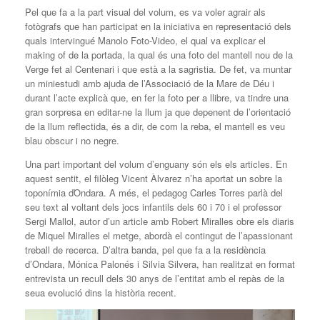
Pel que fa a la part visual del volum, es va voler agrair als
fotògrafs que han participat en la iniciativa en representació dels
quals intervingué Manolo Foto-Video, el qual va explicar el
making of de la portada, la qual és una foto del mantell nou de la
Verge fet al Centenari i que està a la sagristia. De fet, va muntar
un miniestudi amb ajuda de l’Associació de la Mare de Déu i
durant l’acte explicà que, en fer la foto per a llibre, va tindre una
gran sorpresa en editar-ne la llum ja que depenent de l’orientació
de la llum reflectida, és a dir, de com la reba, el mantell es veu
blau obscur i no negre.
Una part important del volum d’enguany són els els articles. En
aquest sentit, el filòleg Vicent Àlvarez n’ha aportat un sobre la
toponímia ďOndara. A més, el pedagog Carles Torres parlà del
seu text al voltant dels jocs infantils dels 60 i 70 i el professor
Sergi Mallol, autor d’un article amb Robert Miralles obre els diaris
de Miquel Miralles el metge, abordà el contingut de l’apassionant
treball de recerca. D’altra banda, pel que fa a la residència
d’Ondara, Mónica Palonés i Silvia Silvera, han realitzat en format
entrevista un recull dels 30 anys de l’entitat amb el repàs de la
seua evolució dins la història recent.