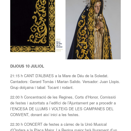
DIJOUS 10 JULIOL
21:15 h CANT D’ALBAES a la Mare de Déu de la Soledat.
Cantadors: Gerard Tomàs i Marian Salido. Versador: Juan Llopis.
Grup dolçaina i tabal: Tocant i rodant.
22.00 h Concentració de les Regines, Corts d’Honor, Comissió
de festes i autoritats a l’edifici de l’Ajuntament per a procedir a
l’ENCESA DE LLUMS I VOLTEIG DE LES CAMPANES DEL
CONVENT, donant així inici a les festes.
22.30 h CONCERT de festes a càrrec de la Unió Musical
d’Ondara a la Plaça Major. La Regina major farà lliurament d’un