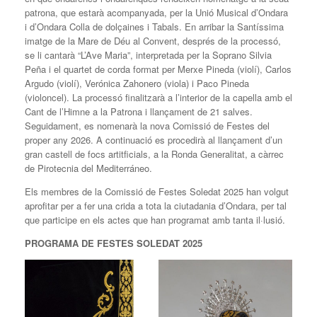
patrona, que estarà acompanyada, per la Unió Musical d’Ondara
i d’Ondara Colla de dolçaines i Tabals. En arribar la Santíssima
imatge de la Mare de Déu al Convent, després de la processó,
se li cantarà “L’Ave Maria”, interpretada per la Soprano Silvia
Peña i el quartet de corda format per Merxe Pineda (violí), Carlos
Argudo (violí), Verónica Zahonero (viola) i Paco Pineda
(violoncel). La processó finalitzarà a l’interior de la capella amb el
Cant de l’Himne a la Patrona i llançament de 21 salves.
Seguidament, es nomenarà la nova Comissió de Festes del
proper any 2026. A continuació es procedirà al llançament d’un
gran castell de focs artitficials, a la Ronda Generalitat, a càrrec
de Pirotecnia del Mediterráneo.
Els membres de la Comissió de Festes Soledat 2025 han volgut
aprofitar per a fer una crida a tota la ciutadania d’Ondara, per tal
que participe en els actes que han programat amb tanta il·lusió.
PROGRAMA DE FESTES SOLEDAT 2025