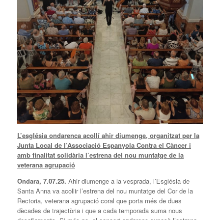
L’església ondarenca acollí ahir diumenge, organitzat per la
Junta Local de l’Associació Espanyola Contra el Càncer i
amb finalitat solidària l’estrena del nou muntatge de la
veterana agrupació
Ondara, 7.07.25.
Ahir diumenge a la vesprada, l’Església de
Santa Anna va acollir l’estrena del nou muntatge del Cor de la
Rectoria, veterana agrupació coral que porta més de dues
dècades de trajectòria i que a cada temporada suma nous