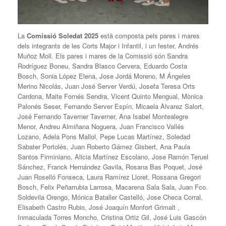
La
Comissió Soledat 2025
està composta pels pares i mares
dels integrants de les Corts Major i Infantil, i un fester, Andrés
Muñoz Moll. Els pares i mares de la Comissió són Sandra
Rodríguez Boneu, Sandra Blasco Cervera, Eduardo Costa
Bosch, Sonia López Elena, Jose Jordá Moreno, M Ángeles
Merino Nicolás, Juan José Server Verdú, Josefa Teresa Orts
Cardona, Maite Fornés Sendra, Vicent Quinto Mengual, Mònica
Palonés Seser, Fernando Server Espín, Micaela Àlvarez Salort,
José Fernando Taverner Taverner, Ana Isabel Montealegre
Menor, Andreu Almiñana Noguera, Juan Francisco Vallés
Lozano, Adela Pons Mallol, Pepe Lucas Martínez, Soledad
Sabater Portolés, Juan Roberto Gámez Gisbert, Ana Paula
Santos Firminiano, Alicia Martínez Escolano, Jose Ramón Teruel
Sánchez, Franck Hernández Gavila, Rosana Bas Poquet, José
Juan Roselló Fonseca, Laura Ramírez Lloret, Rossana Gregori
Bosch, Felix Peñarrubia Larrosa, Macarena Sala Sala, Juan Fco.
Soldevila Orengo, Mónica Bataller Castelló, Jose Checa Corral,
Elisabeth Castro Rubio, José Joaquín Monfort Grimalt ,
Inmaculada Torres Moncho, Cristina Ortiz Gil, José Luis Gascón