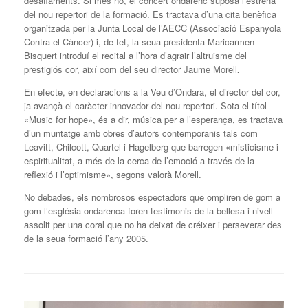
desafiaments. Si més no, el concert ondarenc suposà l’estrena
del nou repertori de la formació. Es tractava d’una cita benèfica
organitzada per la Junta Local de l’AECC (Associació Espanyola
Contra el Càncer) i, de fet, la seua presidenta Maricarmen
Bisquert introduí el recital a l’hora d’agrair l’altruisme del
prestigiós cor, així com del seu director Jaume Morell
.
En efecte, en declaracions a la Veu d’Ondara, el director del cor,
ja avançà el caràcter innovador del nou repertori. Sota el títol
«Music for hope», és a dir, música per a l’esperança, es tractava
d’un muntatge amb obres d’autors contemporanis tals com
Leavitt, Chilcott, Quartel i Hagelberg que barregen «misticisme i
espiritualitat, a més de la cerca de l’emoció a través de la
reflexió i l’optimisme», segons valorà Morell.
No debades, els nombrosos espectadors que ompliren de gom a
gom l’església ondarenca foren testimonis de la bellesa i nivell
assolit per una coral que no ha deixat de créixer i perseverar des
de la seua formació l’any 2005.