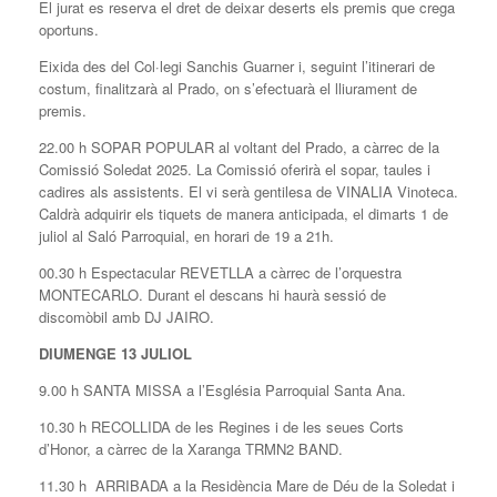
El jurat es reserva el dret de deixar deserts els premis que crega
oportuns.
Eixida des del Col·legi Sanchis Guarner i, seguint l’itinerari de
costum, finalitzarà al Prado, on s’efectuarà el lliurament de
premis.
22.00 h SOPAR POPULAR al voltant del Prado, a càrrec de la
Comissió Soledat 2025. La Comissió oferirà el sopar, taules i
cadires als assistents. El vi serà gentilesa de VINALIA Vinoteca.
Caldrà adquirir els tiquets de manera anticipada, el dimarts 1 de
juliol al Saló Parroquial, en horari de 19 a 21h.
00.30 h Espectacular REVETLLA a càrrec de l’orquestra
MONTECARLO. Durant el descans hi haurà sessió de
discomòbil amb DJ JAIRO.
DIUMENGE 13 JULIOL
9.00 h SANTA MISSA a l’Església Parroquial Santa Ana.
10.30 h RECOLLIDA de les Regines i de les seues Corts
d’Honor, a càrrec de la Xaranga TRMN2 BAND.
11.30 h ARRIBADA a la Residència Mare de Déu de la Soledat i