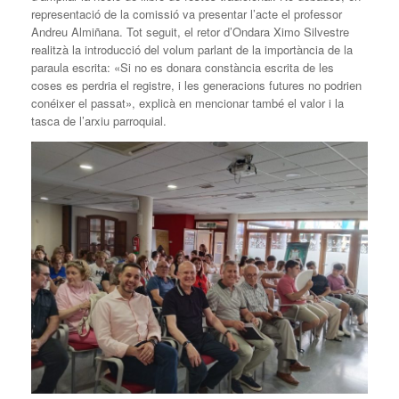
representació de la comissió va presentar l’acte el professor
Andreu Almiñana. Tot seguit, el retor d’Ondara Ximo Silvestre
realitzà la introducció del volum parlant de la importància de la
paraula escrita: «Si no es donara constància escrita de les
coses es perdria el registre, i les generacions futures no podrien
conéixer el passat», explicà en mencionar també el valor i la
tasca de l’arxiu parroquial.