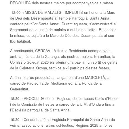
RECOLLIDA dels nostres majors per acompanyar-los a missa.
12.00 h MISSA DE MALALTS I IMPEDITS en honor a la Mare
de Déu dels Desemparats al Temple Parroquial Santa Anna
cantada pel “Cor Santa Anna”. Durant aquesta, s’administrarà el
Sagrament de la unció de malalts a qui ho sol·licite. En acabar
la missa, es pujarà a la Mare de Déu dels Desamparats al seu
lloc habitual.
A continuació, CERCAVILA fins la Residència acompanyant,
amb la música de la Xaranga, als nostres majors. En arribar, la
Comissió Soledat 2025 els oferirà una paella i un sortit de gelats
de la Gelateria Xixona, fent-los així partícips d’estes festes.
Al finalitzar es procedirà al llançament d’una MASCLETÀ, a
càrrec de Pirotecnia del Mediterráneo, a la Ronda de la
Generalitat.
18.30 h RECOLLIDA de les Regines, de les seues Corts d’Honor
i de la Comissió de Festes a càrrec de la U.M. d’Ondara fins a
l’Església parroquial de Santa Anna.
19.30 h Concentració a l’Església Parroquial de Santa Anna de
veïns, associacions, altres col·lectius, Regines 2025 amb les