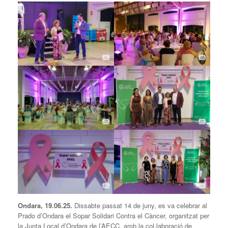
Ondara,
19
.06.2
5
.
Dissabte passat 14 de juny, es va celebrar al
Prado d’Ondara el Sopar Solidari Contra el Càncer, organitzat per
la Junta Local d’Ondara de l’AECC, amb la col·laboració de