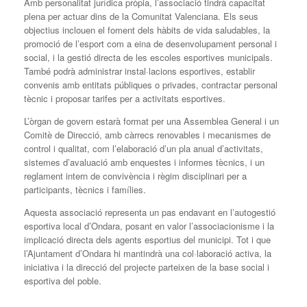
Amb personalitat jurídica pròpia, l’associació tindrà capacitat
plena per actuar dins de la Comunitat Valenciana. Els seus
objectius inclouen el foment dels hàbits de vida saludables, la
promoció de l’esport com a eina de desenvolupament personal i
social, i la gestió directa de les escoles esportives municipals.
També podrà administrar instal·lacions esportives, establir
convenis amb entitats públiques o privades, contractar personal
tècnic i proposar tarifes per a activitats esportives.
L’òrgan de govern estarà format per una Assemblea General i un
Comitè de Direcció, amb càrrecs renovables i mecanismes de
control i qualitat, com l’elaboració d’un pla anual d’activitats,
sistemes d’avaluació amb enquestes i informes tècnics, i un
reglament intern de convivència i règim disciplinari per a
participants, tècnics i famílies.
Aquesta associació representa un pas endavant en l’autogestió
esportiva local d’Ondara, posant en valor l’associacionisme i la
implicació directa dels agents esportius del municipi. Tot i que
l’Ajuntament d’Ondara hi mantindrà una col·laboració activa, la
iniciativa i la direcció del projecte parteixen de la base social i
esportiva del poble.