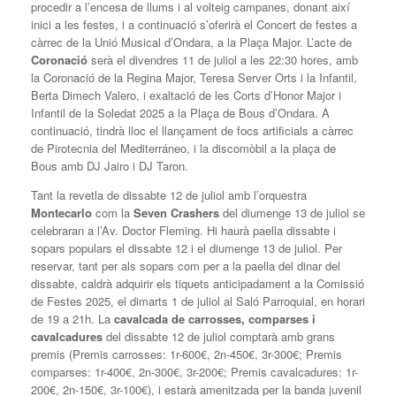
procedir a l’encesa de llums i al volteig campanes, donant així
inici a les festes, i a continuació s’oferirà el Concert de festes a
càrrec de la Unió Musical d’Ondara, a la Plaça Major. L’acte de
Coronació
serà el divendres 11 de juliol a les 22:30 hores, amb
la Coronació de la Regina Major, Teresa Server Orts i la Infantil,
Berta Dimech Valero, i exaltació de les Corts d’Honor Major i
Infantil de la Soledat 2025 a la Plaça de Bous d’Ondara. A
continuació, tindrà lloc el llançament de focs artificials a càrrec
de Pirotecnia del Mediterráneo, i la discomòbil a la plaça de
Bous amb DJ Jairo i DJ Taron.
Tant la revetla de dissabte 12 de juliol amb l’orquestra
Montecarlo
com la
Seven Crashers
del diumenge 13 de juliol se
celebraran a l’Av. Doctor Fleming. Hi haurà paella dissabte i
sopars populars el dissabte 12 i el diumenge 13 de juliol. Per
reservar, tant per als sopars com per a la paella del dinar del
dissabte, caldrà adquirir els tiquets anticipadament a la Comissió
de Festes 2025, el dimarts 1 de juliol al Saló Parroquial, en horari
de 19 a 21h. La
cavalcada de carrosses, comparses i
cavalcadures
del dissabte 12 de juliol comptarà amb grans
premis (Premis carrosses: 1r-600€, 2n-450€, 3r-300€; Premis
comparses: 1r-400€, 2n-300€, 3r-200€; Premis cavalcadures: 1r-
200€, 2n-150€, 3r-100€), i estarà amenitzada per la banda juvenil