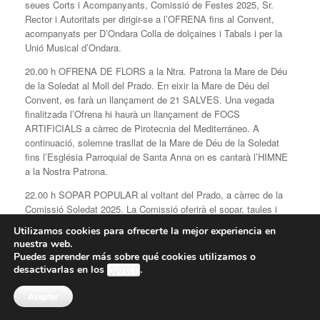
seues Corts i Acompanyants, Comissió de Festes 2025, Sr.
Rector i Autoritats per dirigir-se a l’OFRENA fins al Convent,
acompanyats per D’Ondara Colla de dolçaines i Tabals i per la
Unió Musical d’Ondara.
20.00 h OFRENA DE FLORS a la Ntra. Patrona la Mare de Déu
de la Soledat al Moll del Prado. En eixir la Mare de Déu del
Convent, es farà un llançament de 21 SALVES. Una vegada
finalitzada l’Ofrena hi haurà un llançament de FOCS
ARTIFICIALS a càrrec de Pirotecnia del Mediterráneo. A
continuació, solemne trasllat de la Mare de Déu de la Soledat
fins l’Església Parroquial de Santa Anna on es cantarà l’HIMNE
a la Nostra Patrona.
22.00 h SOPAR POPULAR al voltant del Prado, a càrrec de la
Comissió Soledat 2025. La Comissió oferirà el sopar, taules i
cadires als assistents. El vi serà gentilesa de Bodegas Aguilar.
Utilizamos cookies para ofrecerte la mejor experiencia en
Caldrà adquirir els tiquets de manera anticipada, el dimarts 1 de
nuestra web.
juliol al Saló Parroquial, en horari de 19 a 21h.
Puedes aprender más sobre qué cookies utilizamos o
desactivarlas en los
ajustes
.
00:00 h REVETLLA a càrrec de l’orquestra SEVEN CRASHERS,
pels voltants del Prado.
Aceptar
DILLUNS 14 JULIOL Festa de la Mare de Déu de la Soledat