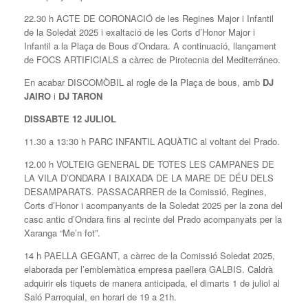
22.30 h ACTE DE CORONACIÓ de les Regines Major i Infantil
de la Soledat 2025 i exaltació de les Corts d’Honor Major i
Infantil a la Plaça de Bous d’Ondara. A continuació, llançament
de FOCS ARTIFICIALS a càrrec de Pirotecnia del Mediterráneo.
En acabar DISCOMÒBIL al rogle de la Plaça de bous, amb
DJ
JAIRO
i
DJ TARON
DISSABTE 12 JULIOL
11.30 a 13:30 h PARC INFANTIL AQUÀTIC al voltant del Prado.
12.00 h VOLTEIG GENERAL DE TOTES LES CAMPANES DE
LA VILA D’ONDARA I BAIXADA DE LA MARE DE DÉU DELS
DESAMPARATS. PASSACARRER de la Comissió, Regines,
Corts d’Honor i acompanyants de la Soledat 2025 per la zona del
casc antic d’Ondara fins al recinte del Prado acompanyats per la
Xaranga “Me’n fot”.
14 h PAELLA GEGANT, a càrrec de la Comissió Soledat 2025,
elaborada per l’emblemàtica empresa paellera GALBIS. Caldrà
adquirir els tiquets de manera anticipada, el dimarts 1 de juliol al
Saló Parroquial, en horari de 19 a 21h.