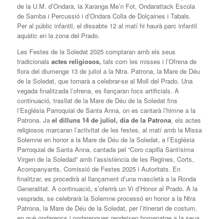
de la U.M. d’Ondara, la Xaranga Me’n Fot, Ondarattack Escola
de Samba i Percussió i d’Ondara Colla de Dolçaines i Tabals.
Per al públic infantil, el dissabte 12 al matí hi haurà parc infantil
aquàtic en la zona del Prado.
Les Festes de la Soledat 2025 comptaran amb els seus
tradicionals
actes religiosos,
tals com les misses i l’Ofrena de
flora del diumenge 13 de juliol a la Ntra. Patrona, la Mare de Déu
de la Soledat, que tornarà a celebrar-se al Moll del Prado. Una
vegada finalitzada l’ofrena, es llançaran focs artificials. A
continuació, trasllat de la Mare de Déu de la Soledat fins
l’Església Parroquial de Santa Anna, on es cantarà l’himne a la
Patrona. Ja
el dilluns 14 de juliol, dia de la Patrona
, els actes
religiosos marcaran l’activitat de les festes, al matí amb la Missa
Solemne en honor a la Mare de Déu de la Soledat, a l’Església
Parroquial de Santa Anna, cantada pel “Coro capilla Santísima
Virgen de la Soledad” amb l’assistència de les Regines, Corts,
Acompanyants, Comissió de Festes 2025 i Autoritats. En
finalitzar, es procedirà al llançament d’una mascletà a la Ronda
Generalitat. A continuació, s’oferirà un Vi d’Honor al Prado. A la
vesprada, se celebrarà la Solemne processó en honor a la Ntra
Patrona, la Mare de Déu de la Soledat, per l’itinerari de costum,
en què ondarencs i ondarenques rendeixen homenatge a la seua