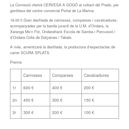
La Comissió oferirà CERVESA A GOGÓ al voltant del Prado, per
gentilesa del centre comercial Portal de La Marina.
19.00 h Gran desfilada de carrosses, comparses i cavalcadures,
acompanyades per la banda juvenil de la U.M. d’Ondara, la
Xaranga Me’n Fot, Ondarattack Escola de Samba i Percussió i
d’Ondara Colla de Dolçaines i Tabals.
A més, amenitzarà la desfilada, la productora d’espectacles de
carrer SCURA SPLATS.
Premis
Carrosses
Comparses
Cavalcadures
1r
600 €
400 €
200 €
2n
450 €
300 €
150 €
3r
300 €
200 €
100 €