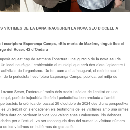
S VÍCTIMES DE LA DANA INAUGUREN LA NOVA SEU D’OCELL A
sta i escriptora Esperança Camps,
«Els morts de Mazón»
, t
ingué
lloc
el
erge del Roser, 42 d’Ondara
 suposà aquest cap de setmana l’obertura i inauguració de la nova seu de
 Un local neuràlgic i emblemàtic al municipi que serà des d’ara l’epicentre i
ctivitats de l’organisme. De fet, com a cita inaugural, el recinte acollí
», de la periodista i escriptora Esperança Camps, publicat pel mitjà de
 Lozano-Seser, l’actereuní molts dels socis i sòcies de l’entitat en una
orquí, però de trajectòria literària i periodística ben arrelada a l’àmbit
 que basteix la crònica del passat 29 d’octubre de 2024 des d’una perspectiva
és un treball on s’encadenen els testimonis de les víctimes amb una síntesi
tídica data on perderen la vida 229 valencianes i valencians. No debades,
dades per a l’estudi, va ser reconeguda dins del sumari la víctima número
una de les víctimes en huité mes de gestació.