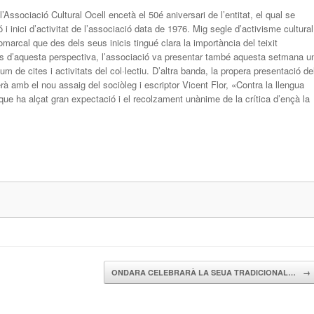
’Associació Cultural Ocell encetà el 50é aniversari de l’entitat, el qual se
i inici d’activitat de l’associació data de 1976. Mig segle d’activisme cultural
arcal que des dels seus inicis tingué clara la importància del teixit
 Des d’aquesta perspectiva, l’associació va presentar també aquesta setmana u
m de cites i activitats del col·lectiu. D’altra banda, la propera presentació de
rà amb el nou assaig del sociòleg i escriptor Vicent Flor, «Contra la llengua
l que ha alçat gran expectació i el recolzament unànime de la crítica d’ençà la
ONDARA CELEBRARÀ LA SEUA TRADICIONAL…
→