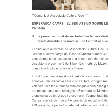
**Comunicat Associació Cultural Ocell**
ESPERANÇA CAMPS I EL SEU ASSAIG SOBRE LE
ONDARA
La presentació del darrer treball de la periodi
passat
dissabte a la nova seu de l’entitat al c/V
El cinquanté aniversari de l’Associació Cultural Ocell
l’entitat al carrer Verge del Roser d’Ondara número 42.
punt de reunió de l’associació, així com seu de moltes a
dissabte la presentació del llibre «Els morts de Mazón
comunicació pioner a la xarxaVilaweb.
Introduït pel també escriptor i periodista ondarenc Jovi
emotiva i reivindicativa sessió on l’autora, d’origen men
valencià, explicà el procés d’investigació d’un assaig
tan respectuosa com fidedigna. «Els morts de Mazón» 
cronològica de tot el que va ocórrer en l’esmentada fa
Camps explicà com durant el procés de recopilació de 
229, és a dir, la petita Escarlet, el bebé no nascut d’