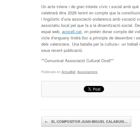
Un acte intens i de gran interés cívic i social amb què l
celebrarà dins 2026 tenint en compte que la constitució 
i lingüístic d’una associació ondarenca amb vocació com
associatiu local pel que fa a la dinamització social.
espai web,
acocell.cat
, on pretén donar compte del volu
cicle d’enguany tindrà lloc a principis de desembre i se
dels valencians. Una batalla per la cultura»: un trebal
seua recent publicació.
**Comunicat Associació Cultural Ocell**
Publicado en
Actualitat
,
Associacions
.
Navegador de artículos
←
EL COMPOSITOR JUAN MIGUEL CALABUIG…