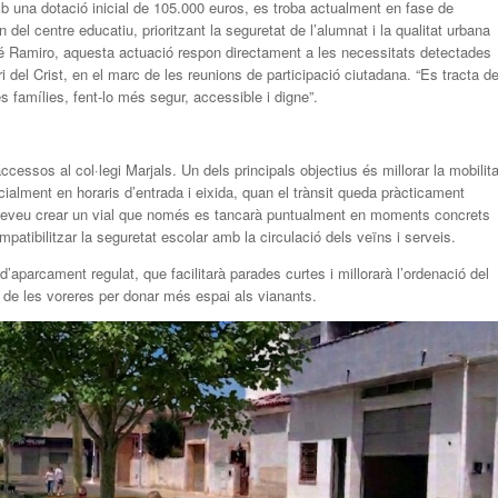
b una dotació inicial de 105.000 euros, es troba actualment en fase de
 del centre educatiu, prioritzant la seguretat de l’alumnat i la qualitat urbana
osé Ramiro, aquesta actuació respon directament a les necessitats detectades
i del Crist, en el marc de les reunions de participació ciutadana. “Es tracta d
s famílies, fent-lo més segur, accessible i digne”.
cessos al col·legi Marjals. Un dels principals objectius és millorar la mobilita
ialment en horaris d’entrada i eixida, quan el trànsit queda pràcticament
s preveu crear un vial que només es tancarà puntualment en moments concrets
atibilitzar la seguretat escolar amb la circulació dels veïns i serveis.
 d’aparcament regulat, que facilitarà parades curtes i millorarà l’ordenació del
a de les voreres per donar més espai als vianants.