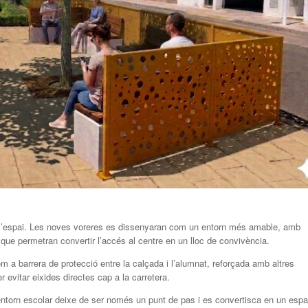
de l’espai. Les noves voreres es dissenyaran com un entorn més amable, amb
 que permetran convertir l’accés al centre en un lloc de convivència.
m a barrera de protecció entre la calçada i l’alumnat, reforçada amb altres
evitar eixides directes cap a la carretera.
entorn escolar deixe de ser només un punt de pas i es convertisca en un espa