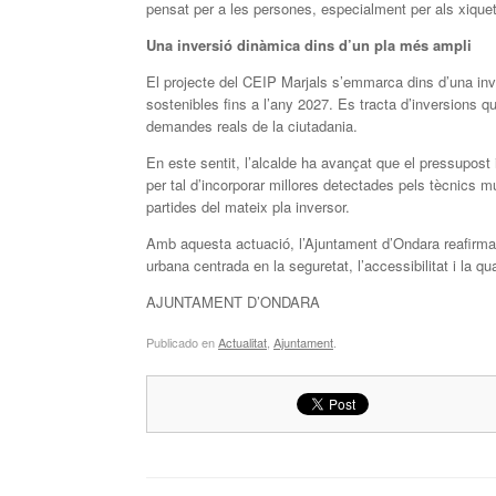
pensat per a les persones, especialment per als xiquet
Una inversió dinàmica dins d’un pla més ampli
El projecte del CEIP Marjals s’emmarca dins d’una inv
sostenibles fins a l’any 2027. Es tracta d’inversions
demandes reals de la ciutadania.
En este sentit, l’alcalde ha avançat que el pressupost i
per tal d’incorporar millores detectades pels tècnics m
partides del mateix pla inversor.
Amb aquesta actuació, l’Ajuntament d’Ondara reafirma l
urbana centrada en la seguretat, l’accessibilitat i la qu
AJUNTAMENT D’ONDARA
Publicado en
Actualitat
,
Ajuntament
.