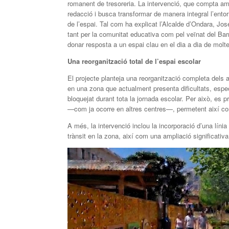
romanent de tresoreria. La intervenció, que compta am
redacció i busca transformar de manera integral l’entorn
de l’espai. Tal com ha explicat l’Alcalde d’Ondara, J
tant per la comunitat educativa com pel veïnat del Barr
donar resposta a un espai clau en el dia a dia de molte
Una reorganització total de l’espai escolar
El projecte planteja una reorganització completa dels ac
en una zona que actualment presenta dificultats, espec
bloquejat durant tota la jornada escolar. Per això, e
—com ja ocorre en altres centres—, permetent així comp
A més, la intervenció inclou la incorporació d’una línia
trànsit en la zona, així com una ampliació significativ