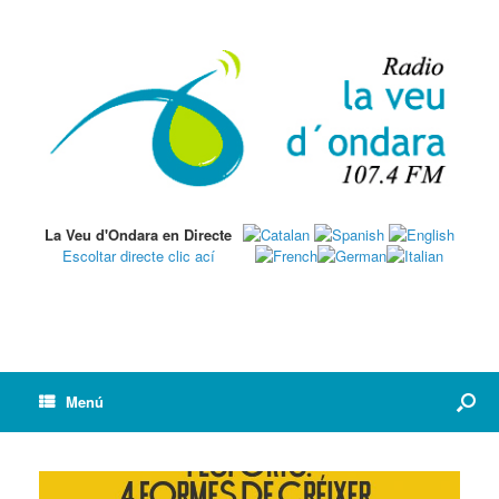
La Veu d'Ondara en Directe
Escoltar directe clic ací
Menú