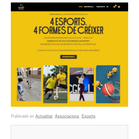
Publicado en
Actualitat
,
Associacions
,
Esports
.