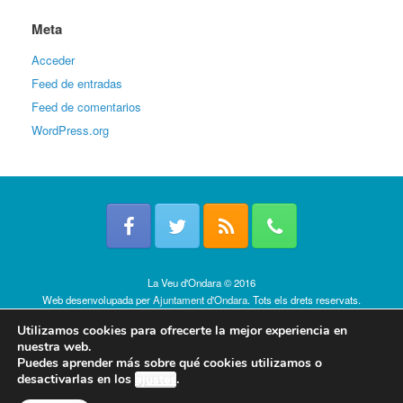
Meta
Acceder
Feed de entradas
Feed de comentarios
WordPress.org
La Veu d'Ondara © 2016
Web desenvolupada per
Ajuntament d'Ondara
. Tots els drets reservats.
Política de cookies
Utilizamos cookies para ofrecerte la mejor experiencia en
nuestra web.
Puedes aprender más sobre qué cookies utilizamos o
desactivarlas en los
ajustes
.