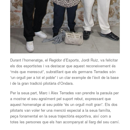
Durant l’homenatge, el Regidor d’Esports, Jordi Ruiz, va felicitar
els dos esportistes i va destacar que aquest reconeixement és
“més que merescut”, subratllant que els germans Terrades són
“un orgull per a tot el poble” i un clar exemple de l’èxit de la base
i de la gran tradició pilotària d’Ondara.
Per la seua part, Marc i Àlex Terrades van prendre la paraula per
a mostrar el seu agraïment pel suport rebut, expressant que
aquest homenatge al seu poble “és un orgull molt gran”. Els dos
pilotaris van voler fer una menció especial a la seua família,
peça fonamental en la seua trajectòria esportiva, així com a
totes les persones que els han acompanyat al llarg del seu camí.