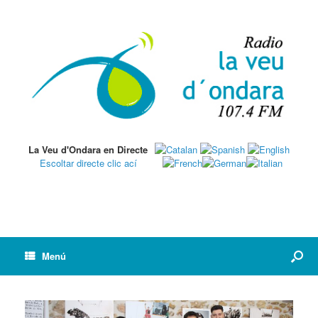
La Veu d'Ondara en Directe
Escoltar directe clic ací
Menú