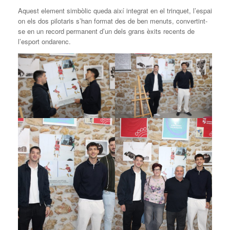
Aquest element simbòlic queda així integrat en el trinquet, l’espai
on els dos pilotaris s’han format des de ben menuts, convertint-
se en un record permanent d’un dels grans èxits recents de
l’esport ondarenc.