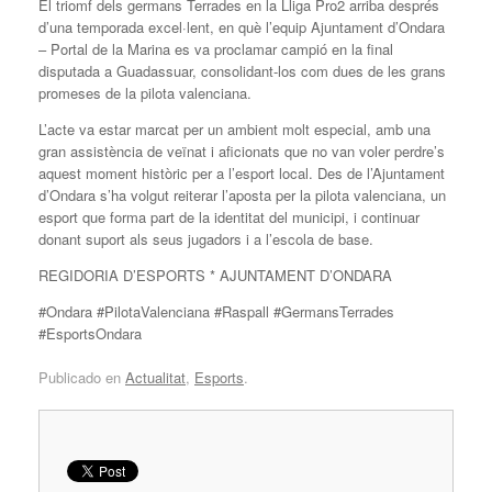
El triomf dels germans Terrades en la Lliga Pro2 arriba després
d’una temporada excel·lent, en què l’equip Ajuntament d’Ondara
– Portal de la Marina es va proclamar campió en la final
disputada a Guadassuar, consolidant-los com dues de les grans
promeses de la pilota valenciana.
L’acte va estar marcat per un ambient molt especial, amb una
gran assistència de veïnat i aficionats que no van voler perdre’s
aquest moment històric per a l’esport local. Des de l’Ajuntament
d’Ondara s’ha volgut reiterar l’aposta per la pilota valenciana, un
esport que forma part de la identitat del municipi, i continuar
donant suport als seus jugadors i a l’escola de base.
REGIDORIA D’ESPORTS * AJUNTAMENT D’ONDARA
#Ondara #PilotaValenciana #Raspall #GermansTerrades
#EsportsOndara
Publicado en
Actualitat
,
Esports
.