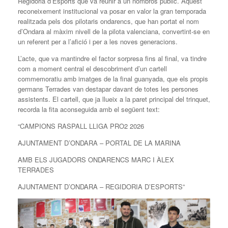
Regidoria d’Esports que va reunir a un nombrós públic. Aquest
reconeixement institucional va posar en valor la gran temporada
realitzada pels dos pilotaris ondarencs, que han portat el nom
d’Ondara al màxim nivell de la pilota valenciana, convertint-se en
un referent per a l’afició i per a les noves generacions.
L’acte, que va mantindre el factor sorpresa fins al final, va tindre
com a moment central el descobriment d’un cartell
commemoratiu amb imatges de la final guanyada, que els propis
germans Terrades van destapar davant de totes les persones
assistents. El cartell, que ja llueix a la paret principal del trinquet,
recorda la fita aconseguida amb el següent text:
“CAMPIONS RASPALL LLIGA PRO2 2026
AJUNTAMENT D’ONDARA – PORTAL DE LA MARINA
AMB ELS JUGADORS ONDARENCS MARC I ÀLEX
TERRADES
AJUNTAMENT D’ONDARA – REGIDORIA D’ESPORTS”