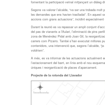
fomentant la participació veïnal mitjançant un diàleg di
Segons va valorar l’alcalde, “va ser una trobada molt 
les demandes que ens havien traslladat”. En aquest sen
accions com grans actuacions”, incidint especialment en
Durant la reunió es va repassar un ampli conjunt d’acc
del pas de vianants a l’Aulari, l’eliminació de pins pe
zona de Menéndez Pidal amb Joan Gil, la reorganització
carrers com Pizarro. També s’han executat millores pu
contenidors, una intervenció que, segons l’alcalde, “j
voldríem”.
A més, es va informar de les actuacions actualment en 
l’estacionament del barri, en línia amb el nou esquema
úniques i reorganització de places d’aparcament.
Projecte de la rotonda del Llavador