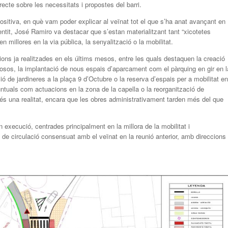
recte sobre les necessitats i propostes del barri.
positiva, en què vam poder explicar al veïnat tot el que s’ha anat avançant en
tit, José Ramiro va destacar que s’estan materialitzant tant “xicotetes
 millores en la via pública, la senyalització o la mobilitat.
ions ja realitzades en els últims mesos, entre les quals destaquen la creació
rillosos, la implantació de nous espais d’aparcament com el pàrquing en gir en l
 de jardineres a la plaça 9 d’Octubre o la reserva d’espais per a mobilitat en
ntuals com actuacions en la zona de la capella o la reorganització de
a és una realitat, encara que les obres administrativament tarden més del que
execució, centrades principalment en la millora de la mobilitat i
 de circulació consensuat amb el veïnat en la reunió anterior, amb direccions