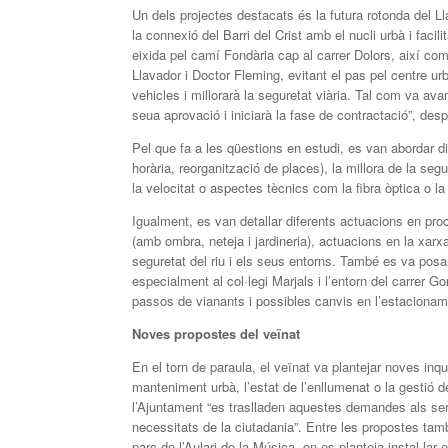
Un dels projectes destacats és la futura rotonda del 
la connexió del Barri del Crist amb el nucli urbà i faci
eixida pel camí Fondària cap al carrer Dolors, així co
Llavador i Doctor Fleming, evitant el pas pel centre ur
vehicles i millorarà la seguretat viària. Tal com va av
seua aprovació i iniciarà la fase de contractació”, des
Pel que fa a les qüestions en estudi, es van abordar d
horària, reorganització de places), la millora de la se
la velocitat o aspectes tècnics com la fibra òptica o la
Igualment, es van detallar diferents actuacions en proc
(amb ombra, neteja i jardineria), actuacions en la xarxa
seguretat del riu i els seus entorns. També es va posa
especialment al col·legi Marjals i l’entorn del carrer Go
passos de vianants i possibles canvis en l’estacionam
Noves propostes del veïnat
En el torn de paraula, el veïnat va plantejar noves inq
manteniment urbà, l’estat de l’enllumenat o la gestió 
l’Ajuntament “es traslladen aquestes demandes als ser
necessitats de la ciutadania”. Entre les propostes tam
parc de l’Aulari de la Música, on es planteja instal·lar