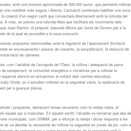
Llavador, amb una inversió aproximada de 300.000 euros, que permetrà millorar
litar una mobilitat més segura i directa. L’actuació contempla habilitar una nova
m la creació d’un segon carril que connectarà directament amb la rotonda del
bà. A més, es preveu una rotonda-illeta que facilitarà els moviments dels
ançar José Ramiro, el projecte “passarà dilluns per Junta de Govern per a la
prés de la qual es procedirà a la seua execució.
iverses propostes relacionades amb la regulació de l’aparcament (limitació
guretat en encreuaments i passos de vianants, la senyalització, la reducció de
 instal·lació de càmeres.
és, com l’asfaltat de l’avinguda de l’Oest, la millora i adequació de parcs
 de sanejament, la comunitat energètica o iniciatives per a millorar la
r especial atenció en actuacions al voltant dels centres educatius,
nzalo Ortolà, on s’estudien millores en la seguretat viària, la reubicació de
ent per a guanyar places.
uietuds i propostes, destacant temes recurrents com la neteja viària, el
dels espais per a mascotes. En aquest sentit, l’alcalde va remarcar que des d
veis municipals, com SINMA, per a reforçar la neteja i donar resposta a les
bé es va abordar la necessitat de millorar la seguretat en zones de joc, com e
 elements de protecció per a evitar riscos derivats de la proximitat amb la