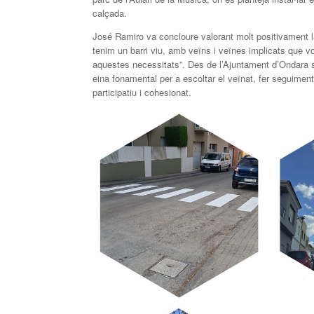
calçada.
José Ramiro va concloure valorant molt positivament l
tenim un barri viu, amb veïns i veïnes implicats que vol
aquestes necessitats”. Des de l’Ajuntament d’Ondara s
eina fonamental per a escoltar el veïnat, fer seguime
participatiu i cohesionat.